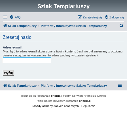
Szlak Templariuszy
FAQ
Zarejestruj się
Zaloguj się
S
Szlak Templariuszy
Platformy interaktywne Szlaku Templariuszy
z
Zresetuj hasło
u
k
Adres e-mail:
Musi być to adres e-mail skojarzony z twoim kontem. Jeśli nie był zmieniany z poziomu
a
panelu zarządzania kontem, jest to adres podany w czasie rejestracji.
j
Szlak Templariuszy
Platformy interaktywne Szlaku Templariuszy
Technologię dostarcza
phpBB
® Forum Software © phpBB Limited
Polski pakiet językowy dostarcza
phpBB.pl
Zasady ochrony danych osobowych
|
Regulamin