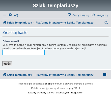
Szlak Templariuszy
FAQ
Zarejestruj się
Zaloguj się
S
Szlak Templariuszy
Platformy interaktywne Szlaku Templariuszy
z
Zresetuj hasło
u
k
Adres e-mail:
Musi być to adres e-mail skojarzony z twoim kontem. Jeśli nie był zmieniany z poziomu
a
panelu zarządzania kontem, jest to adres podany w czasie rejestracji.
j
Szlak Templariuszy
Platformy interaktywne Szlaku Templariuszy
Technologię dostarcza
phpBB
® Forum Software © phpBB Limited
Polski pakiet językowy dostarcza
phpBB.pl
Zasady ochrony danych osobowych
|
Regulamin