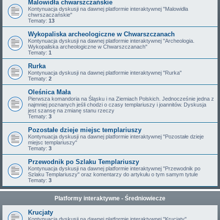
Malowidła chwarszczańskie
Kontynuacja dyskusji na dawnej platformie interaktywnej "Malowidła
chwrszaczańskie"
Tematy:
13
Wykopaliska archeologiczne w Chwarszczanach
Kontynuacja dyskusji na dawnej platformie interaktywnej "Archeologia.
Wykopaliska archeologiczne w Chwarszczanach"
Tematy:
1
Rurka
Kontynuacja dyskusji na dawnej platformie interaktywnej "Rurka"
Tematy:
2
Oleśnica Mała
Pierwsza komandoria na Śląsku i na Ziemiach Polskich. Jednocześnie jedna z
najmniej poznanych jeśli chodzi o czasy templariuszy i joannitów. Dyskusja
jest szansę na zmianę stanu rzeczy
Tematy:
3
Pozostałe dzieje miejsc templariuszy
Kontynuacja dyskusji na dawnej platformie interaktywnej "Pozostałe dzieje
miejsc templariuszy"
Tematy:
3
Przewodnik po Szlaku Templariuszy
Kontynuacja dyskusji na dawnej platformie interaktywnej "Przewodnik po
Szlaku Templariuszy" oraz komentarzy do artykułu o tym samym tytule
Tematy:
3
Platformy interaktywne - Średniowiecze
Krucjaty
Kontynuacja dyskusji na dawnej platformie interaktywnej "Krucjaty"