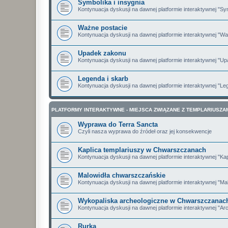
Symbolika i insygnia
Kontynuacja dyskusji na dawnej platformie interaktywnej "Sym
Ważne postacie
Kontynuacja dyskusji na dawnej platformie interaktywnej "W
Upadek zakonu
Kontynuacja dyskusji na dawnej platformie interaktywnej "U
Legenda i skarb
Kontynuacja dyskusji na dawnej platformie interaktywnej "Le
PLATFORMY INTERAKTYWNE - MIEJSCA ZWIĄZANE Z TEMPLARIUSZA
Wyprawa do Terra Sancta
Czyli nasza wyprawa do źródeł oraz jej konsekwencje
Kaplica templariuszy w Chwarszczanach
Kontynuacja dyskusji na dawnej platformie interaktywnej "K
Malowidła chwarszczańskie
Kontynuacja dyskusji na dawnej platformie interaktywnej "M
Wykopaliska archeologiczne w Chwarszczanac
Kontynuacja dyskusji na dawnej platformie interaktywnej "
Rurka