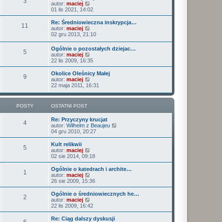
P
o
3
s
s
n
y
n
i
s
W
autor:
maciej
p
w
t
a
i
e
t
y
01 lis 2021, 14:02
o
s
o
j
t
p
t
a
ś
s
z
n
o
l
t
w
O
Re: Średniowieczna inskrypcja…
t
y
P
o
11
s
s
n
y
n
i
s
W
autor:
maciej
p
w
t
a
i
e
t
y
02 gru 2013, 21:10
o
s
o
j
t
p
t
a
ś
s
z
n
o
l
t
w
t
O
Ogólnie o pozostałych dziejac…
y
o
s
s
n
P
5
y
n
i
s
W
autor:
maciej
p
w
t
a
i
e
t
y
22 lis 2009, 16:35
o
s
j
t
p
t
o
a
ś
s
z
n
o
l
t
w
t
O
Okolice Oleśnicy Małej
y
o
s
n
P
9
y
s
n
i
s
W
autor:
maciej
p
w
t
a
i
e
t
y
22 maja 2011, 16:31
o
s
j
o
t
p
t
a
ś
s
z
n
o
l
t
w
t
y
o
s
s
n
y
n
i
p
w
POSTY
OSTATNI POST
t
a
i
e
o
s
j
t
p
t
s
z
O
Re: Przyczyny krucjat
n
o
l
P
t
4
y
s
W
autor:
Wilhelm z Beaujeu
o
s
n
y
p
t
y
04 gru 2010, 20:27
w
t
a
o
o
a
ś
s
j
s
t
w
z
O
Kult relikwii
n
P
t
5
s
n
i
y
s
W
autor:
maciej
o
i
e
p
t
y
02 sie 2014, 09:18
w
o
t
p
t
o
a
ś
s
o
l
s
t
w
z
O
Ogólnie o katedrach i archite…
P
1
s
s
n
t
y
n
i
y
s
W
autor:
maciej
t
a
i
e
p
t
y
26 sie 2009, 15:36
o
j
t
p
t
o
a
ś
n
o
l
s
t
w
O
Ogólnie o średniowiecznych he…
P
o
2
s
s
n
t
y
n
i
s
W
autor:
maciej
w
t
a
i
e
t
y
22 lis 2009, 16:42
s
o
j
t
p
t
a
ś
z
n
o
l
t
w
O
Re: Ciąg dalszy dyskusji
y
P
o