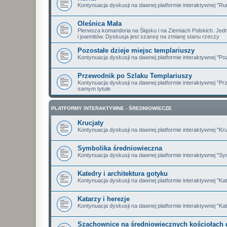
Kontynuacja dyskusji na dawnej platformie interaktywnej "Ru
Oleśnica Mała
Pierwsza komandoria na Śląsku i na Ziemiach Polskich. Jedn
i joannitów. Dyskusja jest szansę na zmianę stanu rzeczy
Pozostałe dzieje miejsc templariuszy
Kontynuacja dyskusji na dawnej platformie interaktywnej "Poz
Przewodnik po Szlaku Templariuszy
Kontynuacja dyskusji na dawnej platformie interaktywnej "P
samym tytule
PLATFORMY INTERAKTYWNE - ŚREDNIOWIECZE
Krucjaty
Kontynuacja dyskusji na dawnej platformie interaktywnej "Kru
Symbolika średniowieczna
Kontynuacja dyskusji na dawnej platformie interaktywnej "S
Katedry i architektura gotyku
Kontynuacja dyskusji na dawnej platformie interaktywnej "Ka
Katarzy i herezje
Kontynuacja dyskusji na dawnej platformie interaktywnej "Kat
Szachownice na średniowiecznych kościołach 