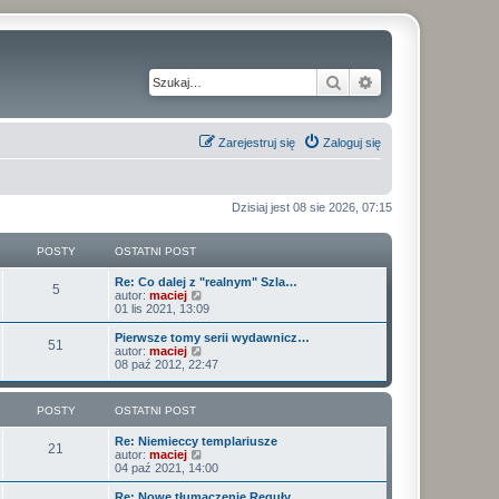
Szukaj
Wyszukiwanie z
Zarejestruj się
Zaloguj się
Dzisiaj jest 08 sie 2026, 07:15
POSTY
OSTATNI POST
O
Re: Co dalej z "realnym" Szla…
P
5
s
W
autor:
maciej
t
y
01 lis 2021, 13:09
o
a
ś
t
w
O
Pierwsze tomy serii wydawnicz…
P
51
s
n
i
s
W
autor:
maciej
i
e
t
y
08 paź 2012, 22:47
o
t
p
t
a
ś
o
l
t
w
s
s
n
y
n
i
POSTY
OSTATNI POST
t
a
i
e
j
t
p
t
O
Re: Niemieccy templariusze
n
o
l
P
21
s
W
autor:
maciej
o
s
n
y
t
y
04 paź 2021, 14:00
w
t
a
o
a
ś
s
j
t
w
z
O
Re: Nowe tłumaczenie Reguły
n