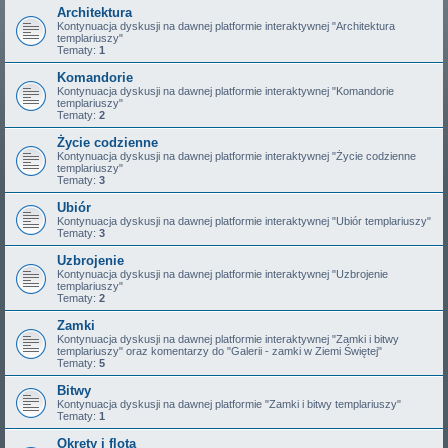
Architektura
Kontynuacja dyskusji na dawnej platformie interaktywnej "Architektura
templariuszy"
Tematy:
1
Komandorie
Kontynuacja dyskusji na dawnej platformie interaktywnej "Komandorie
templariuszy"
Tematy:
2
Życie codzienne
Kontynuacja dyskusji na dawnej platformie interaktywnej "Życie codzienne
templariuszy"
Tematy:
3
Ubiór
Kontynuacja dyskusji na dawnej platformie interaktywnej "Ubiór templariuszy"
Tematy:
3
Uzbrojenie
Kontynuacja dyskusji na dawnej platformie interaktywnej "Uzbrojenie
templariuszy"
Tematy:
2
Zamki
Kontynuacja dyskusji na dawnej platformie interaktywnej "Zamki i bitwy
templariuszy" oraz komentarzy do "Galerii - zamki w Ziemi Świętej"
Tematy:
5
Bitwy
Kontynuacja dyskusji na dawnej platformie "Zamki i bitwy templariuszy"
Tematy:
1
Okręty i flota