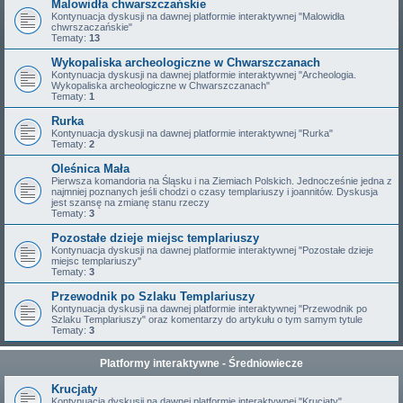
Malowidła chwarszczańskie
Kontynuacja dyskusji na dawnej platformie interaktywnej "Malowidła
chwrszaczańskie"
Tematy:
13
Wykopaliska archeologiczne w Chwarszczanach
Kontynuacja dyskusji na dawnej platformie interaktywnej "Archeologia.
Wykopaliska archeologiczne w Chwarszczanach"
Tematy:
1
Rurka
Kontynuacja dyskusji na dawnej platformie interaktywnej "Rurka"
Tematy:
2
Oleśnica Mała
Pierwsza komandoria na Śląsku i na Ziemiach Polskich. Jednocześnie jedna z
najmniej poznanych jeśli chodzi o czasy templariuszy i joannitów. Dyskusja
jest szansę na zmianę stanu rzeczy
Tematy:
3
Pozostałe dzieje miejsc templariuszy
Kontynuacja dyskusji na dawnej platformie interaktywnej "Pozostałe dzieje
miejsc templariuszy"
Tematy:
3
Przewodnik po Szlaku Templariuszy
Kontynuacja dyskusji na dawnej platformie interaktywnej "Przewodnik po
Szlaku Templariuszy" oraz komentarzy do artykułu o tym samym tytule
Tematy:
3
Platformy interaktywne - Średniowiecze
Krucjaty
Kontynuacja dyskusji na dawnej platformie interaktywnej "Krucjaty"