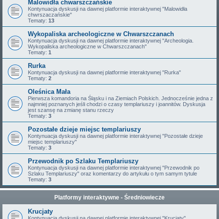
Malowidła chwarszczańskie
Kontynuacja dyskusji na dawnej platformie interaktywnej "Malowidła
chwrszaczańskie"
Tematy:
13
Wykopaliska archeologiczne w Chwarszczanach
Kontynuacja dyskusji na dawnej platformie interaktywnej "Archeologia.
Wykopaliska archeologiczne w Chwarszczanach"
Tematy:
1
Rurka
Kontynuacja dyskusji na dawnej platformie interaktywnej "Rurka"
Tematy:
2
Oleśnica Mała
Pierwsza komandoria na Śląsku i na Ziemiach Polskich. Jednocześnie jedna z
najmniej poznanych jeśli chodzi o czasy templariuszy i joannitów. Dyskusja
jest szansę na zmianę stanu rzeczy
Tematy:
3
Pozostałe dzieje miejsc templariuszy
Kontynuacja dyskusji na dawnej platformie interaktywnej "Pozostałe dzieje
miejsc templariuszy"
Tematy:
3
Przewodnik po Szlaku Templariuszy
Kontynuacja dyskusji na dawnej platformie interaktywnej "Przewodnik po
Szlaku Templariuszy" oraz komentarzy do artykułu o tym samym tytule
Tematy:
3
Platformy interaktywne - Średniowiecze
Krucjaty
Kontynuacja dyskusji na dawnej platformie interaktywnej "Krucjaty"