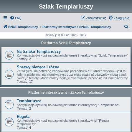
Szlak Templariuszy
FAQ
Zarejestruj się
Zaloguj się
S
Szlak Templariuszy
Platformy interaktywne Szlaku Templariuszy
z
Dzisiaj jest 09 sie 2026, 10:58
u
Platforma Szlak Templariuszy
k
Na Szlaku Templariuszy
a
Kontynuacja dyskusji na dawnej platformie interaktywnej "Szlak Templariuszy"
Tematy:
2
j
Sprawy bieżące i różne
Ze względu na potrzebę zachowania porządku w strukturze wpisów - jest to
jedyna platforma, na której wszyscy zarejestrowani użytkownicy mogą sami
tworzyć tematy. Moderatorzy będą je ewentualnie przenosić na inne platformy.
Tematy:
17
Platformy interaktywne - Zakon Templariuszy
Templariusze
Kontynuacja dyskusji na dawnej platformie interaktywnej "Templariusze"
Tematy:
2
Reguła
Kontynuacja dyskusji na dawnej platformie interaktywnej "Reguła
templariuszy"
Tematy:
4