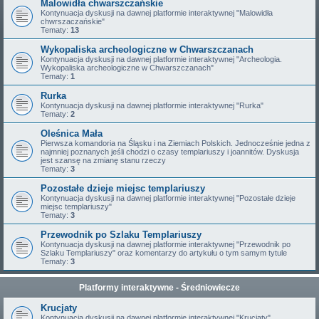
Malowidła chwarszczańskie
Kontynuacja dyskusji na dawnej platformie interaktywnej "Malowidła
chwrszaczańskie"
Tematy:
13
Wykopaliska archeologiczne w Chwarszczanach
Kontynuacja dyskusji na dawnej platformie interaktywnej "Archeologia.
Wykopaliska archeologiczne w Chwarszczanach"
Tematy:
1
Rurka
Kontynuacja dyskusji na dawnej platformie interaktywnej "Rurka"
Tematy:
2
Oleśnica Mała
Pierwsza komandoria na Śląsku i na Ziemiach Polskich. Jednocześnie jedna z
najmniej poznanych jeśli chodzi o czasy templariuszy i joannitów. Dyskusja
jest szansę na zmianę stanu rzeczy
Tematy:
3
Pozostałe dzieje miejsc templariuszy
Kontynuacja dyskusji na dawnej platformie interaktywnej "Pozostałe dzieje
miejsc templariuszy"
Tematy:
3
Przewodnik po Szlaku Templariuszy
Kontynuacja dyskusji na dawnej platformie interaktywnej "Przewodnik po
Szlaku Templariuszy" oraz komentarzy do artykułu o tym samym tytule
Tematy:
3
Platformy interaktywne - Średniowiecze
Krucjaty
Kontynuacja dyskusji na dawnej platformie interaktywnej "Krucjaty"