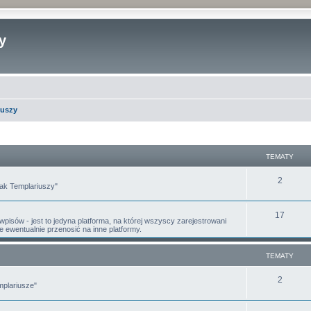
y
iuszy
TEMATY
T
2
lak Templariuszy"
e
T
17
m
isów - jest to jedyna platforma, na której wszyscy zarejestrowani
 ewentualnie przenosić na inne platformy.
e
a
m
t
TEMATY
a
y
T
2
mplariusze"
t
e
y