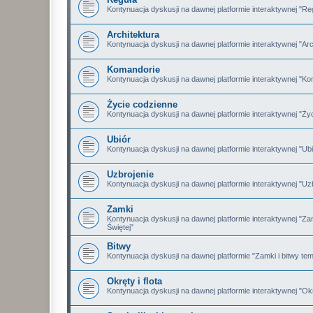
Kontynuacja dyskusji na dawnej platformie interaktywnej "Re
Architektura
Kontynuacja dyskusji na dawnej platformie interaktywnej "Arc
Komandorie
Kontynuacja dyskusji na dawnej platformie interaktywnej "K
Życie codzienne
Kontynuacja dyskusji na dawnej platformie interaktywnej "Ży
Ubiór
Kontynuacja dyskusji na dawnej platformie interaktywnej "Ub
Uzbrojenie
Kontynuacja dyskusji na dawnej platformie interaktywnej "Uz
Zamki
Kontynuacja dyskusji na dawnej platformie interaktywnej "Zam
Świętej"
Bitwy
Kontynuacja dyskusji na dawnej platformie "Zamki i bitwy tem
Okręty i flota
Kontynuacja dyskusji na dawnej platformie interaktywnej "Okrę