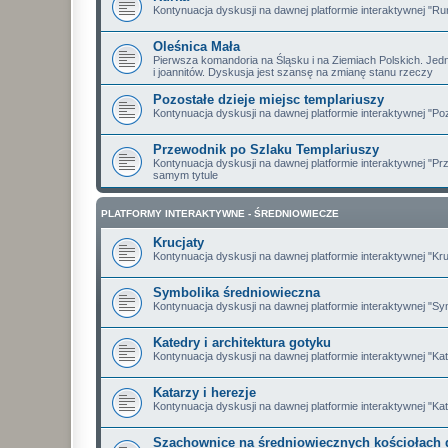
Kontynuacja dyskusji na dawnej platformie interaktywnej "Ru
Oleśnica Mała
Pierwsza komandoria na Śląsku i na Ziemiach Polskich. Jedn
i joannitów. Dyskusja jest szansę na zmianę stanu rzeczy
Pozostałe dzieje miejsc templariuszy
Kontynuacja dyskusji na dawnej platformie interaktywnej "Poz
Przewodnik po Szlaku Templariuszy
Kontynuacja dyskusji na dawnej platformie interaktywnej "P
samym tytule
PLATFORMY INTERAKTYWNE - ŚREDNIOWIECZE
Krucjaty
Kontynuacja dyskusji na dawnej platformie interaktywnej "Kru
Symbolika średniowieczna
Kontynuacja dyskusji na dawnej platformie interaktywnej "S
Katedry i architektura gotyku
Kontynuacja dyskusji na dawnej platformie interaktywnej "Ka
Katarzy i herezje
Kontynuacja dyskusji na dawnej platformie interaktywnej "Kat
Szachownice na średniowiecznych kościołach 