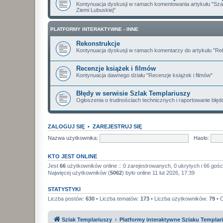
Kontynuacja dyskusji w ramach komentowania artykułu "Sz
Ziemi Lubuskiej"
PLATFORMY INTERAKTYWNE - INNE
Rekonstrukcje
Kontynuacja dyskusji w ramach komentarzy do artykułu "Re
Recenzje książek i filmów
Kontynuacja dawnego działu "Recenzje książek i filmów"
Błędy w serwisie Szlak Templariuszy
Ogłoszenia o trudnościach technicznych i raportowanie błę
ZALOGUJ SIĘ
•
ZAREJESTRUJ SIĘ
Nazwa użytkownika:
Hasło:
KTO JEST ONLINE
Jest
66
użytkowników online :: 0 zarejestrowanych, 0 ukrytych i 66 gośc
Najwięcej użytkowników (
5062
) było online 11 lut 2026, 17:39
STATYSTYKI
Liczba postów:
630
• Liczba tematów:
173
• Liczba użytkowników:
79
• O
Szlak Templariuszy
Platformy interaktywne Szlaku Templar