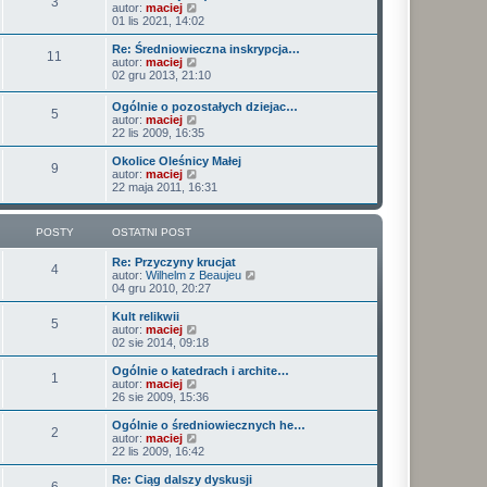
P
o
3
s
s
n
y
n
i
s
W
autor:
maciej
p
w
t
a
i
e
t
y
01 lis 2021, 14:02
o
s
o
j
t
p
t
a
ś
s
z
n
o
l
t
w
O
Re: Średniowieczna inskrypcja…
t
y
P
o
11
s
s
n
y
n
i
s
W
autor:
maciej
p
w
t
a
i
e
t
y
02 gru 2013, 21:10
o
s
o
j
t
p
t
a
ś
s
z
n
o
l
t
w
t
O
Ogólnie o pozostałych dziejac…
y
o
s
s
n
P
5
y
n
i
s
W
autor:
maciej
p
w
t
a
i
e
t
y
22 lis 2009, 16:35
o
s
j
t
p
t
o
a
ś
s
z
n
o
l
t
w
t
O
Okolice Oleśnicy Małej
y
o
s
n
P
9
y
s
n
i
s
W
autor:
maciej
p
w
t
a
i
e
t
y
22 maja 2011, 16:31
o
s
j
o
t
p
t
a
ś
s
z
n
o
l
t
w
t
y
o
s
s
n
y
n
i
p
w
POSTY
OSTATNI POST
t
a
i
e
o
s
j
t
p
t
s
z
O
Re: Przyczyny krucjat
n
o
l
P
t
4
y
s
W
autor:
Wilhelm z Beaujeu
o
s
n
y
p
t
y
04 gru 2010, 20:27
w
t
a
o
o
a
ś
s
j
s
t
w
z
O
Kult relikwii
n
P
t
5
s
n
i
y
s
W
autor:
maciej
o
i
e
p
t
y
02 sie 2014, 09:18
w
o
t
p
t
o
a
ś
s
o
l
s
t
w
z
O
Ogólnie o katedrach i archite…
P
1
s
s
n
t
y
n
i
y
s
W
autor:
maciej
t
a
i
e
p
t
y
26 sie 2009, 15:36
o
j
t
p
t
o
a
ś
n
o
l
s
t
w
O
Ogólnie o średniowiecznych he…
P
o
2
s
s
n
t
y
n
i
s
W
autor:
maciej
w
t
a
i
e
t
y
22 lis 2009, 16:42
s
o
j
t
p
t
a
ś
z
n
o
l
t
w
O
Re: Ciąg dalszy dyskusji
y
P
o