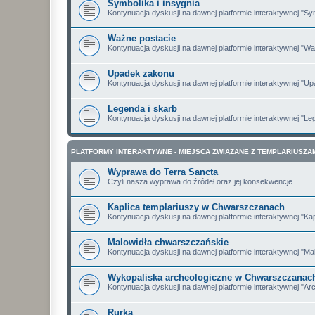
Symbolika i insygnia
Kontynuacja dyskusji na dawnej platformie interaktywnej "Sym
Ważne postacie
Kontynuacja dyskusji na dawnej platformie interaktywnej "W
Upadek zakonu
Kontynuacja dyskusji na dawnej platformie interaktywnej "U
Legenda i skarb
Kontynuacja dyskusji na dawnej platformie interaktywnej "Le
PLATFORMY INTERAKTYWNE - MIEJSCA ZWIĄZANE Z TEMPLARIUSZA
Wyprawa do Terra Sancta
Czyli nasza wyprawa do źródeł oraz jej konsekwencje
Kaplica templariuszy w Chwarszczanach
Kontynuacja dyskusji na dawnej platformie interaktywnej "K
Malowidła chwarszczańskie
Kontynuacja dyskusji na dawnej platformie interaktywnej "M
Wykopaliska archeologiczne w Chwarszczanac
Kontynuacja dyskusji na dawnej platformie interaktywnej "
Rurka