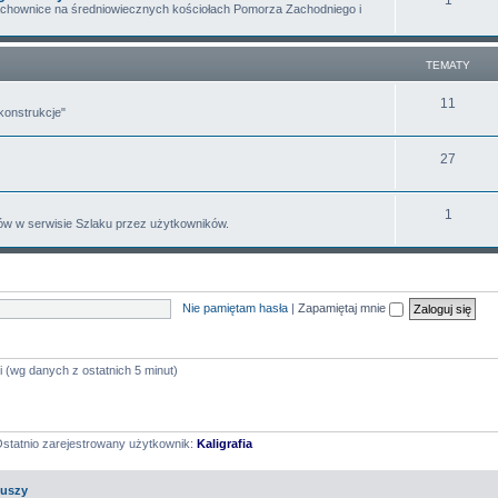
1
m
t
achownice na średniowiecznych kościołach Pomorza Zachodniego i
e
a
y
m
t
TEMATY
a
y
T
11
konstrukcje"
t
e
y
T
27
m
e
a
T
1
m
t
dów w serwisie Szlaku przez użytkowników.
e
a
y
m
t
a
y
Nie pamiętam hasła
|
Zapamiętaj mnie
t
y
i (wg danych z ostatnich 5 minut)
statnio zarejestrowany użytkownik:
Kaligrafia
iuszy