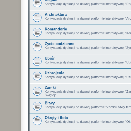
Kontynuacja dyskusji na dawnej platformie interaktywnej "Re
Architektura
Kontynuacja dyskusji na dawnej platformie interaktywnej "Arc
Komandorie
Kontynuacja dyskusji na dawnej platformie interaktywnej "K
Życie codzienne
Kontynuacja dyskusji na dawnej platformie interaktywnej "Ży
Ubiór
Kontynuacja dyskusji na dawnej platformie interaktywnej "Ub
Uzbrojenie
Kontynuacja dyskusji na dawnej platformie interaktywnej "Uz
Zamki
Kontynuacja dyskusji na dawnej platformie interaktywnej "Zam
Świętej"
Bitwy
Kontynuacja dyskusji na dawnej platformie "Zamki i bitwy tem
Okręty i flota
Kontynuacja dyskusji na dawnej platformie interaktywnej "Okrę