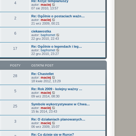
t
w
t
O
Re: Krzyż templariuszy
y
o
P
4
s
s
n
y
n
i
s
W
autor:
maciej
p
w
t
a
i
e
t
y
07 sie 2010, 13:57
o
s
o
j
t
p
t
a
ś
s
z
n
o
l
t
w
t
O
Re: Ogólnie o postaciach ważn…
y
P
o
2
s
s
n
y
n
i
s
W
autor:
maciej
p
w
t
a
i
e
t
y
21 wrz 2009, 00:21
o
s
o
j
t
p
t
a
ś
s
z
n
o
l
t
w
t
O
ciekawostka
y
P
o
6
s
s
n
y
n
i
s
W
autor:
baphomet
p
w
t
a
i
e
t
y
22 gru 2010, 22:43
o
s
o
j
t
p
t
a
ś
s
z
n
o
l
t
w
O
Re: Ogólnie o legendach i leg…
t
y
P
o
17
s
s
n
y
n
i
s
W
autor:
baphomet
p
w
t
a
i
e
t
y
22 gru 2010, 23:27
o
s
o
j
t
p
t
a
ś
s
z
n
o
l
t
w
t
y
o
s
s
n
y
n
i
POSTY
OSTATNI POST
p
w
t
a
i
e
o
s
j
t
p
t
O
s
Re: Chastellet
z
n
P
o
l
28
s
t
W
autor:
maciej
y
o
s
n
y
t
y
18 kwie 2012, 13:29
p
w
t
a
o
a
ś
o
s
j
t
w
O
s
Re: Rok 2009 - kolejny ważny …
z
n
P
5
s
n
i
s
t
W
autor:
maciej
y
o
i
e
t
y
09 wrz 2014, 08:30
p
w
o
t
p
t
a
ś
o
s
o
l
t
w
O
s
Symbole wykorzystywane w Chwa…
z
P
25
s
s
n
y
n
i
s
W
t
autor:
maciej
y
t
a
i
e
t
y
15 lis 2014, 23:43
p
o
j
t
p
t
a
ś
o
n
o
l
t
w
O
s
Re: O działaniach planowanych…
P
o
3
s
s
n
y
n
i
s
W
t
autor:
maciej
w
t
a
i
e
t
y
06 wrz 2009, 15:07
s
o
j
t
p
t
a
ś
z
n
o
l
t
w
O
Re: Co dzieje się w Rurce?
y