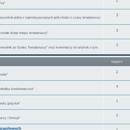
T
2
m
t
rka"
e
a
y
T
3
m
t
ocześnie jedna z najmniej poznanych jeśli chodzi o czasy templariuszy
e
a
y
m
T
3
t
ostałe dzieje miejsc templariuszy"
a
e
y
T
3
t
m
rzewodnik po Szlaku Templariuszy" oraz komentarzy do artykułu o tym
e
y
a
m
t
TEMATY
a
y
T
2
cjaty"
t
e
y
T
4
m
ymbolika średniowieczna"
e
a
T
1
m
t
tedry gotyckie"
e
a
y
T
2
m
t
arzy i herezje"
e
a
y
granitowych
T