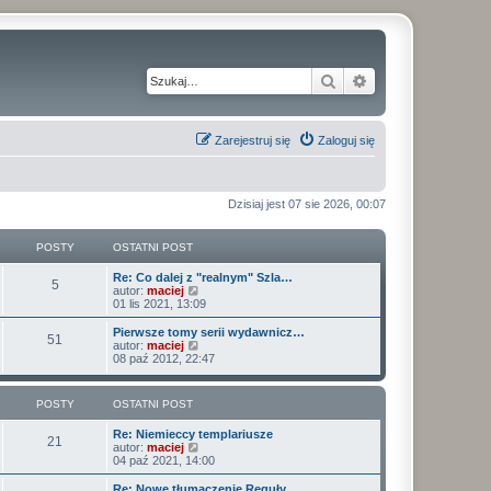
Szukaj
Wyszukiwanie z
Zarejestruj się
Zaloguj się
Dzisiaj jest 07 sie 2026, 00:07
POSTY
OSTATNI POST
O
Re: Co dalej z "realnym" Szla…
P
5
s
W
autor:
maciej
t
y
01 lis 2021, 13:09
o
a
ś
t
w
O
Pierwsze tomy serii wydawnicz…
P
51
s
n
i
s
W
autor:
maciej
i
e
t
y
08 paź 2012, 22:47
o
t
p
t
a
ś
o
l
t
w
s
s
n
y
n
i
POSTY
OSTATNI POST
t
a
i
e
j
t
p
t
O
Re: Niemieccy templariusze
n
o
l
P
21
s
W
autor:
maciej
o
s
n
y
t
y
04 paź 2021, 14:00
w
t
a
o
a
ś
s
j
t
w
z
O
Re: Nowe tłumaczenie Reguły
n