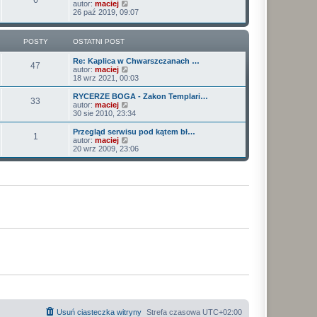
6
s
s
n
y
n
i
s
W
autor:
maciej
p
w
t
a
i
e
t
y
26 paź 2019, 09:07
o
s
o
j
t
p
t
a
ś
s
z
n
o
l
t
w
t
y
o
s
s
n
y
n
i
p
POSTY
OSTATNI POST
w
t
a
i
e
o
s
j
t
p
t
s
z
O
Re: Kaplica w Chwarszczanach …
n
o
l
P
47
t
y
s
W
autor:
maciej
o
s
n
y
p
t
y
18 wrz 2021, 00:03
w
t
a
o
o
a
ś
s
j
s
t
w
z
O
RYCERZE BOGA - Zakon Templari…
n
P
33
s
t
n
i
y
s
W
autor:
maciej
o
i
e
p
t
y
30 sie 2010, 23:34
w
o
t
p
t
o
a
ś
s
o
l
s
t
w
z
O
Przegląd serwisu pod kątem bł…
P
1
s
s
n
t
y
n
i
y
s
W
autor:
maciej
t
a
i
e
p
t
y
20 wrz 2009, 23:06
o
j
t
p
t
o
a
ś
n
o
l
s
t
w
o
s
s
n
t
y
n
i
w
t
a
i
e
s
j
t
p
t
z
n
o
l
y
o
s
n
y
p
w
t
a
o
s
j
s
z
n
t
y
o
p
w
o
s
s
z
t
y
p
o
s
t
Usuń ciasteczka witryny
Strefa czasowa
UTC+02:00