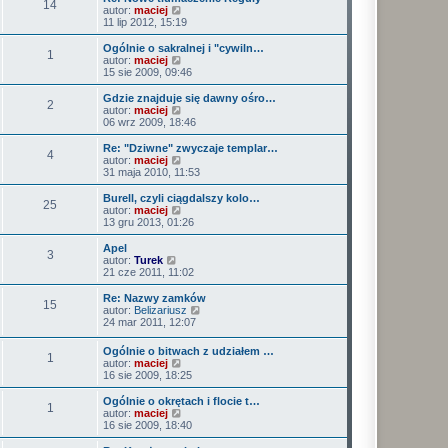
P
14
s
n
i
y
s
W
autor:
maciej
o
i
e
p
t
y
11 lip 2012, 15:19
w
o
t
p
t
o
a
ś
s
o
l
s
t
w
z
O
Ogólnie o sakralnej i "cywiln…
P
1
s
s
n
t
y
n
i
y
s
W
autor:
maciej
t
a
i
e
p
t
y
15 sie 2009, 09:46
o
j
t
p
t
o
a
ś
n
o
l
s
t
w
O
Gdzie znajduje się dawny ośro…
P
o
2
s
s
n
t
y
n
i
s
W
autor:
maciej
w
t
a
i
e
t
y
06 wrz 2009, 18:46
s
o
j
t
p
t
a
ś
z
n
o
l
t
w
O
Re: "Dziwne" zwyczaje templar…
y
P
o
4
s
s
n
y
n
i
s
W
autor:
maciej
p
w
t
a
i
e
t
y
31 maja 2010, 11:53
o
s
o
j
t
p
t
a
ś
s
z
n
o
l
t
w
O
Burell, czyli ciągdalszy kolo…
t
y
P
o
25
s
s
n
y
n
i
s
W
autor:
maciej
p
w
t
a
i
e
t
y
13 gru 2013, 01:26
o
s
o
j
t
p
t
a
ś
s
z
n
o
l
t
w
O
Apel
t
y
P
o
3
s
s
n
y
n
i
s
W
autor:
Turek
p
w
t
a
i
e
t
y
21 cze 2011, 11:02
o
s
o
j
t
p
t
a
ś
s
z
n
o
l
t
w
O
Re: Nazwy zamków
t
y
P
o
15
s
s
n
y
n
i
s
W
autor:
Belizariusz
p
w
t
a
i
e
t
y
24 mar 2011, 12:07
o
s
o
j
t
p
t
a
ś
s
z
n
o
l
t
w
t
O
Ogólnie o bitwach z udziałem …
y
o
s
s
n
P
1
y
n
i
s
W
autor:
maciej
p
w
t
a
i
e
t
y
16 sie 2009, 18:25
o
s
j
t
p
t
o
a
ś
s
z
n
o
l
t
w
t
O
Ogólnie o okrętach i flocie t…
y
o
s
n
P
1
y
s
n
i
s
W
autor:
maciej
p
w
t
a
i
e
t
y
16 sie 2009, 18:40
o
s
j
o
t
p
t
a
ś
s
z
n
o
l