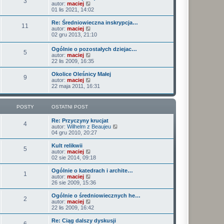
P
o
3
s
s
n
y
n
i
s
W
autor:
maciej
p
w
t
a
i
e
t
y
01 lis 2021, 14:02
o
s
o
j
t
p
t
a
ś
s
z
n
o
l
t
w
O
Re: Średniowieczna inskrypcja…
t
y
P
o
11
s
s
n
y
n
i
s
W
autor:
maciej
p
w
t
a
i
e
t
y
02 gru 2013, 21:10
o
s
o
j
t
p
t
a
ś
s
z
n
o
l
t
w
t
O
Ogólnie o pozostałych dziejac…
y
o
s
s
n
P
5
y
n
i
s
W
autor:
maciej
p
w
t
a
i
e
t
y
22 lis 2009, 16:35
o
s
j
t
p
t
o
a
ś
s
z
n
o
l
t
w
t
O
Okolice Oleśnicy Małej
y
o
s
n
P
9
y
s
n
i
s
W
autor:
maciej
p
w
t
a
i
e
t
y
22 maja 2011, 16:31
o
s
j
o
t
p
t
a
ś
s
z
n
o
l
t
w
t
y
o
s
s
n
y
n
i
p
w
POSTY
OSTATNI POST
t
a
i
e
o
s
j
t
p
t
s
z
O
Re: Przyczyny krucjat
n
o
l
P
t
4
y
s
W
autor:
Wilhelm z Beaujeu
o
s
n
y
p
t
y
04 gru 2010, 20:27
w
t
a
o
o
a
ś
s
j
s
t
w
z
O
Kult relikwii
n
P
t
5
s
n
i
y
s
W
autor:
maciej
o
i
e
p
t
y
02 sie 2014, 09:18
w
o
t
p
t
o
a
ś
s
o
l
s
t
w
z
O
Ogólnie o katedrach i archite…
P
1
s
s
n
t
y
n
i
y
s
W
autor:
maciej
t
a
i
e
p
t
y
26 sie 2009, 15:36
o
j
t
p
t
o
a
ś
n
o
l
s
t
w
O
Ogólnie o średniowiecznych he…
P
o
2
s
s
n
t
y
n
i
s
W
autor:
maciej
w
t
a
i
e
t
y
22 lis 2009, 16:42
s
o
j
t
p
t
a
ś
z
n
o
l
t
w
O
Re: Ciąg dalszy dyskusji
y
P
o