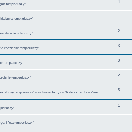
T
4
m
guła templariuszy"
e
a
T
1
m
t
hitektura templariuszy"
e
a
y
T
2
m
t
omandorie templariuszy"
e
a
y
T
3
m
t
cie codzienne templariuszy"
e
a
y
T
3
m
t
iór templariuszy"
e
a
y
T
2
m
t
brojenie templariuszy"
e
a
y
T
5
m
t
ki i bitwy templariuszy" oraz komentarzy do "Galerii - zamki w Ziemi
e
a
y
m
T
1
t
plariuszy"
a
e
y
T
1
t
m
ty i flota templariuszy"
e
y
a