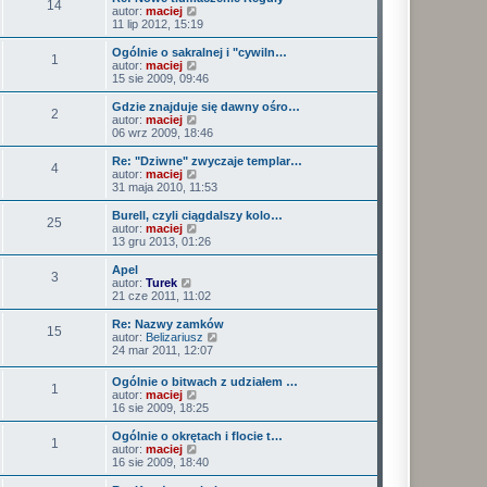
P
14
s
n
i
y
s
W
autor:
maciej
o
i
e
p
t
y
11 lip 2012, 15:19
w
o
t
p
t
o
a
ś
s
o
l
s
t
w
z
O
Ogólnie o sakralnej i "cywiln…
P
1
s
s
n
t
y
n
i
y
s
W
autor:
maciej
t
a
i
e
p
t
y
15 sie 2009, 09:46
o
j
t
p
t
o
a
ś
n
o
l
s
t
w
O
Gdzie znajduje się dawny ośro…
P
o
2
s
s
n
t
y
n
i
s
W
autor:
maciej
w
t
a
i
e
t
y
06 wrz 2009, 18:46
s
o
j
t
p
t
a
ś
z
n
o
l
t
w
O
Re: "Dziwne" zwyczaje templar…
y
P
o
4
s
s
n
y
n
i
s
W
autor:
maciej
p
w
t
a
i
e
t
y
31 maja 2010, 11:53
o
s
o
j
t
p
t
a
ś
s
z
n
o
l
t
w
O
Burell, czyli ciągdalszy kolo…
t
y
P
o
25
s
s
n
y
n
i
s
W
autor:
maciej
p
w
t
a
i
e
t
y
13 gru 2013, 01:26
o
s
o
j
t
p
t
a
ś
s
z
n
o
l
t
w
O
Apel
t
y
P
o
3
s
s
n
y
n
i
s
W
autor:
Turek
p
w
t
a
i
e
t
y
21 cze 2011, 11:02
o
s
o
j
t
p
t
a
ś
s
z
n
o
l
t
w
O
Re: Nazwy zamków
t
y
P
o
15
s
s
n
y
n
i
s
W
autor:
Belizariusz
p
w
t
a
i
e
t
y
24 mar 2011, 12:07
o
s
o
j
t
p
t
a
ś
s
z
n
o
l
t
w
t
O
Ogólnie o bitwach z udziałem …
y
o
s
s
n
P
1
y
n
i
s
W
autor:
maciej
p
w
t
a
i
e
t
y
16 sie 2009, 18:25
o
s
j
t
p
t
o
a
ś
s
z
n
o
l
t
w
t
O
Ogólnie o okrętach i flocie t…
y
o
s
n
P
1
y
s
n
i
s
W
autor:
maciej
p
w
t
a
i
e
t
y
16 sie 2009, 18:40
o
s
j
o
t
p
t
a
ś
s
z
n
o
l