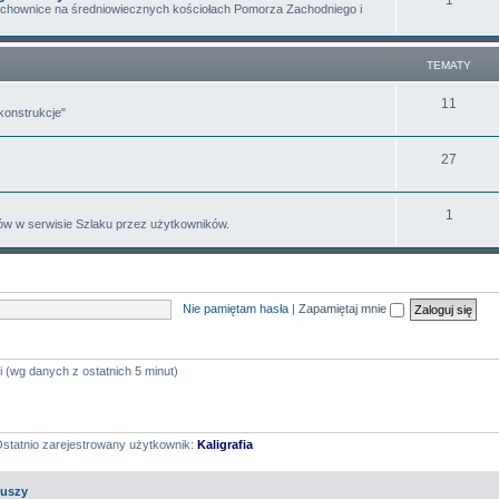
1
m
t
achownice na średniowiecznych kościołach Pomorza Zachodniego i
e
a
y
m
t
TEMATY
a
y
T
11
konstrukcje"
t
e
y
T
27
m
e
a
T
1
m
t
dów w serwisie Szlaku przez użytkowników.
e
a
y
m
t
a
y
Nie pamiętam hasła
|
Zapamiętaj mnie
t
y
i (wg danych z ostatnich 5 minut)
statnio zarejestrowany użytkownik:
Kaligrafia
iuszy