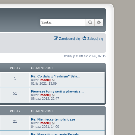
Szukaj
Wyszukiwanie z
Zarejestruj się
Zaloguj się
Dzisiaj jest 08 sie 2026, 07:15
POSTY
OSTATNI POST
O
Re: Co dalej z "realnym" Szla…
P
5
s
W
autor:
maciej
t
y
01 lis 2021, 13:09
o
a
ś
t
w
O
Pierwsze tomy serii wydawnicz…
P
51
s
n
i
s
W
autor:
maciej
i
e
t
y
08 paź 2012, 22:47
o
t
p
t
a
ś
o
l
t
w
s
s
n
y
n
i
POSTY
OSTATNI POST
t
a
i
e
j
t
p
t
O
Re: Niemieccy templariusze
n
o
l
P
21
s
W
autor:
maciej
o
s
n
y
t
y
04 paź 2021, 14:00
w
t
a
o
a
ś
s
j
t
w
z
O
Re: Nowe tłumaczenie Reguły
n