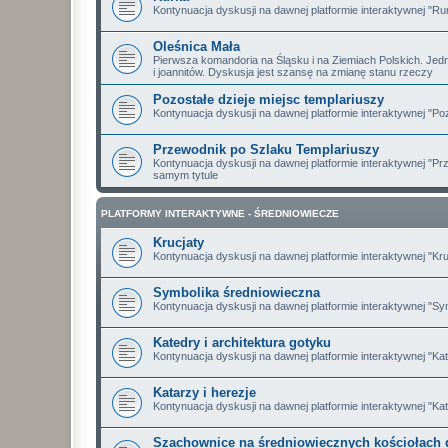
Kontynuacja dyskusji na dawnej platformie interaktywnej "Ru
Oleśnica Mała
Pierwsza komandoria na Śląsku i na Ziemiach Polskich. Jedn
i joannitów. Dyskusja jest szansę na zmianę stanu rzeczy
Pozostałe dzieje miejsc templariuszy
Kontynuacja dyskusji na dawnej platformie interaktywnej "Poz
Przewodnik po Szlaku Templariuszy
Kontynuacja dyskusji na dawnej platformie interaktywnej "P
samym tytule
PLATFORMY INTERAKTYWNE - ŚREDNIOWIECZE
Krucjaty
Kontynuacja dyskusji na dawnej platformie interaktywnej "Kru
Symbolika średniowieczna
Kontynuacja dyskusji na dawnej platformie interaktywnej "S
Katedry i architektura gotyku
Kontynuacja dyskusji na dawnej platformie interaktywnej "Ka
Katarzy i herezje
Kontynuacja dyskusji na dawnej platformie interaktywnej "Kat
Szachownice na średniowiecznych kościołach 