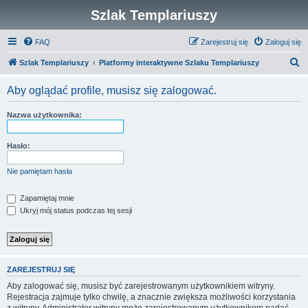
Szlak Templariuszy
FAQ
Zarejestruj się
Zaloguj się
S
Szlak Templariuszy
Platformy interaktywne Szlaku Templariuszy
z
Aby oglądać profile, musisz się zalogować.
u
k
Nazwa użytkownika:
a
j
Hasło:
Nie pamiętam hasła
Zapamiętaj mnie
Ukryj mój status podczas tej sesji
ZAREJESTRUJ SIĘ
Aby zalogować się, musisz być zarejestrowanym użytkownikiem witryny.
Rejestracja zajmuje tylko chwilę, a znacznie zwiększa możliwości korzystania
z witryny. Administrator witryny może zarejestrowanym użytkownikom nadać