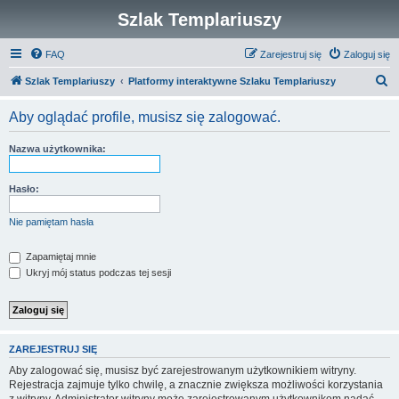
Szlak Templariuszy
FAQ
Zarejestruj się
Zaloguj się
S
Szlak Templariuszy
Platformy interaktywne Szlaku Templariuszy
z
Aby oglądać profile, musisz się zalogować.
u
k
Nazwa użytkownika:
a
j
Hasło:
Nie pamiętam hasła
Zapamiętaj mnie
Ukryj mój status podczas tej sesji
ZAREJESTRUJ SIĘ
Aby zalogować się, musisz być zarejestrowanym użytkownikiem witryny.
Rejestracja zajmuje tylko chwilę, a znacznie zwiększa możliwości korzystania
z witryny. Administrator witryny może zarejestrowanym użytkownikom nadać