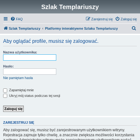
Szlak Templariuszy
FAQ
Zarejestruj się
Zaloguj się
S
Szlak Templariuszy
Platformy interaktywne Szlaku Templariuszy
z
Aby oglądać profile, musisz się zalogować.
u
k
Nazwa użytkownika:
a
j
Hasło:
Nie pamiętam hasła
Zapamiętaj mnie
Ukryj mój status podczas tej sesji
ZAREJESTRUJ SIĘ
Aby zalogować się, musisz być zarejestrowanym użytkownikiem witryny.
Rejestracja zajmuje tylko chwilę, a znacznie zwiększa możliwości korzystania
z witryny. Administrator witryny może zarejestrowanym użytkownikom nadać