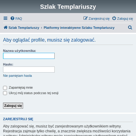
Szlak Templariuszy
FAQ
Zarejestruj się
Zaloguj się
S
Szlak Templariuszy
Platformy interaktywne Szlaku Templariuszy
z
Aby oglądać profile, musisz się zalogować.
u
k
Nazwa użytkownika:
a
j
Hasło:
Nie pamiętam hasła
Zapamiętaj mnie
Ukryj mój status podczas tej sesji
ZAREJESTRUJ SIĘ
Aby zalogować się, musisz być zarejestrowanym użytkownikiem witryny.
Rejestracja zajmuje tylko chwilę, a znacznie zwiększa możliwości korzystania
z witryny. Administrator witryny może zarejestrowanym użytkownikom nadać