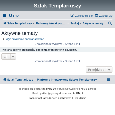
Szlak Templariuszy
FAQ
Zarejestruj się
Zaloguj się
S
Szlak Templariuszy
Platformy interaktywne Szlaku Templariuszy
Szukaj
Aktywne tematy
z
Aktywne tematy
u
Wyszukiwanie zaawansowane
k
Znaleziono 0 wyników • Strona
1
z
1
a
Nie znaleziono elementów spełniających kryteria szukania.
j
Znaleziono 0 wyników • Strona
1
z
1
Przejdź do
Szlak Templariuszy
Platformy interaktywne Szlaku Templariuszy
Technologię dostarcza
phpBB
® Forum Software © phpBB Limited
Polski pakiet językowy dostarcza
phpBB.pl
Zasady ochrony danych osobowych
|
Regulamin