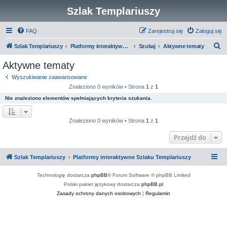
Szlak Templariuszy
FAQ
Zarejestruj się
Zaloguj się
S
Szlak Templariuszy
Platformy interaktywne Szlaku Templariuszy
Szukaj
Aktywne tematy
z
Aktywne tematy
u
Wyszukiwanie zaawansowane
k
Znaleziono 0 wyników • Strona
1
z
1
a
Nie znaleziono elementów spełniających kryteria szukania.
j
Znaleziono 0 wyników • Strona
1
z
1
Przejdź do
Szlak Templariuszy
Platformy interaktywne Szlaku Templariuszy
Technologię dostarcza
phpBB
® Forum Software © phpBB Limited
Polski pakiet językowy dostarcza
phpBB.pl
Zasady ochrony danych osobowych
|
Regulamin