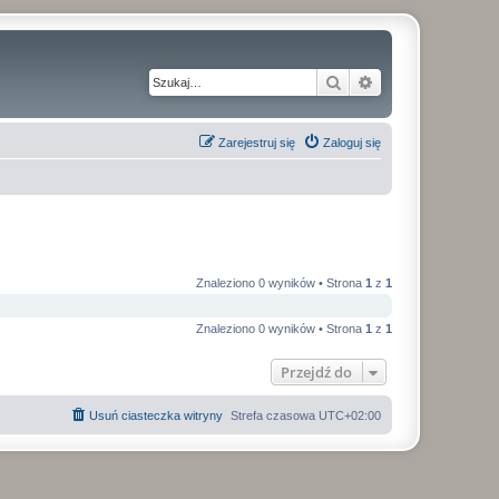
Szukaj
Wyszukiwanie z
Zarejestruj się
Zaloguj się
Znaleziono 0 wyników • Strona
1
z
1
Znaleziono 0 wyników • Strona
1
z
1
Przejdź do
Usuń ciasteczka witryny
Strefa czasowa
UTC+02:00