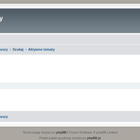
y
iuszy
Szukaj
Aktywne tematy
iuszy
Technologię dostarcza
phpBB
® Forum Software © phpBB Limited
Polski pakiet językowy dostarcza
phpBB.pl