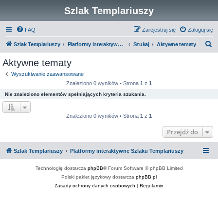
Szlak Templariuszy
FAQ
Zarejestruj się
Zaloguj się
S
Szlak Templariuszy
Platformy interaktywne Szlaku Templariuszy
Szukaj
Aktywne tematy
z
Aktywne tematy
u
Wyszukiwanie zaawansowane
k
Znaleziono 0 wyników • Strona
1
z
1
a
Nie znaleziono elementów spełniających kryteria szukania.
j
Znaleziono 0 wyników • Strona
1
z
1
Przejdź do
Szlak Templariuszy
Platformy interaktywne Szlaku Templariuszy
Technologię dostarcza
phpBB
® Forum Software © phpBB Limited
Polski pakiet językowy dostarcza
phpBB.pl
Zasady ochrony danych osobowych
|
Regulamin