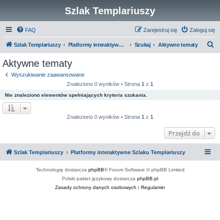
Szlak Templariuszy
FAQ
Zarejestruj się
Zaloguj się
S
Szlak Templariuszy
Platformy interaktywne Szlaku Templariuszy
Szukaj
Aktywne tematy
z
Aktywne tematy
u
Wyszukiwanie zaawansowane
k
Znaleziono 0 wyników • Strona
1
z
1
a
Nie znaleziono elementów spełniających kryteria szukania.
j
Znaleziono 0 wyników • Strona
1
z
1
Przejdź do
Szlak Templariuszy
Platformy interaktywne Szlaku Templariuszy
Technologię dostarcza
phpBB
® Forum Software © phpBB Limited
Polski pakiet językowy dostarcza
phpBB.pl
Zasady ochrony danych osobowych
|
Regulamin