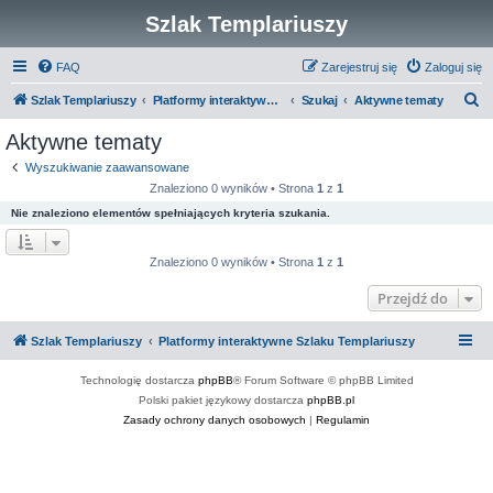
Szlak Templariuszy
FAQ
Zarejestruj się
Zaloguj się
S
Szlak Templariuszy
Platformy interaktywne Szlaku Templariuszy
Szukaj
Aktywne tematy
z
Aktywne tematy
u
Wyszukiwanie zaawansowane
k
Znaleziono 0 wyników • Strona
1
z
1
a
Nie znaleziono elementów spełniających kryteria szukania.
j
Znaleziono 0 wyników • Strona
1
z
1
Przejdź do
Szlak Templariuszy
Platformy interaktywne Szlaku Templariuszy
Technologię dostarcza
phpBB
® Forum Software © phpBB Limited
Polski pakiet językowy dostarcza
phpBB.pl
Zasady ochrony danych osobowych
|
Regulamin