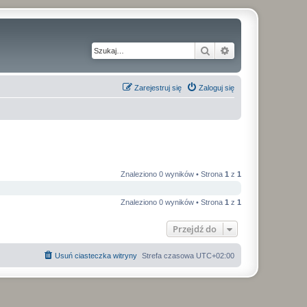
Szukaj
Wyszukiwanie z
Zarejestruj się
Zaloguj się
Znaleziono 0 wyników • Strona
1
z
1
Znaleziono 0 wyników • Strona
1
z
1
Przejdź do
Usuń ciasteczka witryny
Strefa czasowa
UTC+02:00