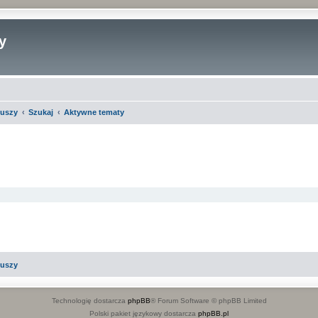
y
iuszy
Szukaj
Aktywne tematy
iuszy
Technologię dostarcza
phpBB
® Forum Software © phpBB Limited
Polski pakiet językowy dostarcza
phpBB.pl