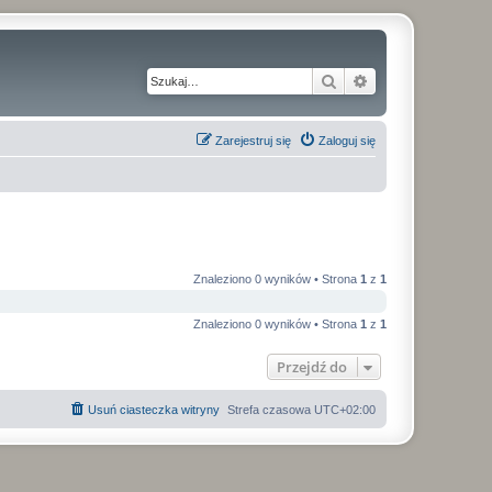
Szukaj
Wyszukiwanie z
Zarejestruj się
Zaloguj się
Znaleziono 0 wyników • Strona
1
z
1
Znaleziono 0 wyników • Strona
1
z
1
Przejdź do
Usuń ciasteczka witryny
Strefa czasowa
UTC+02:00