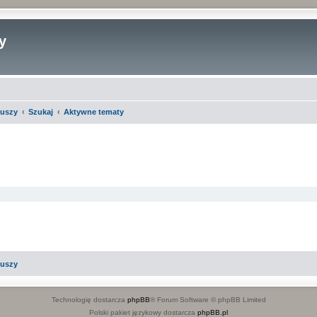
y
iuszy
Szukaj
Aktywne tematy
iuszy
Technologię dostarcza
phpBB
® Forum Software © phpBB Limited
Polski pakiet językowy dostarcza
phpBB.pl