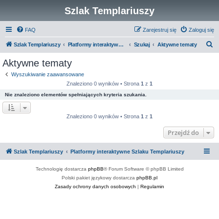
Szlak Templariuszy
FAQ
Zarejestruj się
Zaloguj się
S
Szlak Templariuszy
Platformy interaktywne Szlaku Templariuszy
Szukaj
Aktywne tematy
z
Aktywne tematy
u
Wyszukiwanie zaawansowane
k
Znaleziono 0 wyników • Strona
1
z
1
a
Nie znaleziono elementów spełniających kryteria szukania.
j
Znaleziono 0 wyników • Strona
1
z
1
Przejdź do
Szlak Templariuszy
Platformy interaktywne Szlaku Templariuszy
Technologię dostarcza
phpBB
® Forum Software © phpBB Limited
Polski pakiet językowy dostarcza
phpBB.pl
Zasady ochrony danych osobowych
|
Regulamin