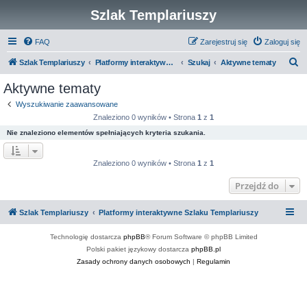
Szlak Templariuszy
FAQ
Zarejestruj się
Zaloguj się
S
Szlak Templariuszy
Platformy interaktywne Szlaku Templariuszy
Szukaj
Aktywne tematy
z
Aktywne tematy
u
Wyszukiwanie zaawansowane
k
Znaleziono 0 wyników • Strona
1
z
1
a
Nie znaleziono elementów spełniających kryteria szukania.
j
Znaleziono 0 wyników • Strona
1
z
1
Przejdź do
Szlak Templariuszy
Platformy interaktywne Szlaku Templariuszy
Technologię dostarcza
phpBB
® Forum Software © phpBB Limited
Polski pakiet językowy dostarcza
phpBB.pl
Zasady ochrony danych osobowych
|
Regulamin