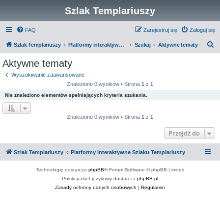
Szlak Templariuszy
FAQ
Zarejestruj się
Zaloguj się
S
Szlak Templariuszy
Platformy interaktywne Szlaku Templariuszy
Szukaj
Aktywne tematy
z
Aktywne tematy
u
Wyszukiwanie zaawansowane
k
Znaleziono 0 wyników • Strona
1
z
1
a
Nie znaleziono elementów spełniających kryteria szukania.
j
Znaleziono 0 wyników • Strona
1
z
1
Przejdź do
Szlak Templariuszy
Platformy interaktywne Szlaku Templariuszy
Technologię dostarcza
phpBB
® Forum Software © phpBB Limited
Polski pakiet językowy dostarcza
phpBB.pl
Zasady ochrony danych osobowych
|
Regulamin