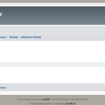
y
iuszy
Szukaj
Aktywne tematy
iuszy
Technologię dostarcza
phpBB
® Forum Software © phpBB Limited
Polski pakiet językowy dostarcza
phpBB.pl