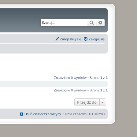
Szukaj
Wyszukiwanie z
Zarejestruj się
Zaloguj się
Znaleziono 0 wyników • Strona
1
z
1
Znaleziono 0 wyników • Strona
1
z
1
Przejdź do
Usuń ciasteczka witryny
Strefa czasowa
UTC+02:00