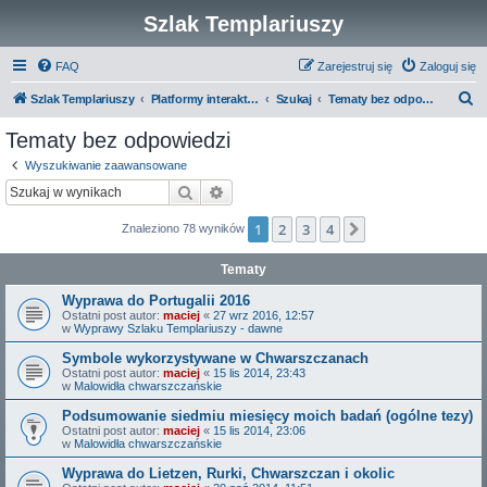
Szlak Templariuszy
FAQ
Zarejestruj się
Zaloguj się
S
Szlak Templariuszy
Platformy interaktywne Szlaku Templariuszy
Szukaj
Tematy bez odpowiedzi
z
Tematy bez odpowiedzi
u
Wyszukiwanie zaawansowane
k
Szukaj
Wyszukiwanie zaawansowane
a
1
2
3
4
Następna
Znaleziono 78 wyników
j
Tematy
Wyprawa do Portugalii 2016
Ostatni post autor:
maciej
«
27 wrz 2016, 12:57
w
Wyprawy Szlaku Templariuszy - dawne
Symbole wykorzystywane w Chwarszczanach
Ostatni post autor:
maciej
«
15 lis 2014, 23:43
w
Malowidła chwarszczańskie
Podsumowanie siedmiu miesięcy moich badań (ogólne tezy)
Ostatni post autor:
maciej
«
15 lis 2014, 23:06
w
Malowidła chwarszczańskie
Wyprawa do Lietzen, Rurki, Chwarszczan i okolic