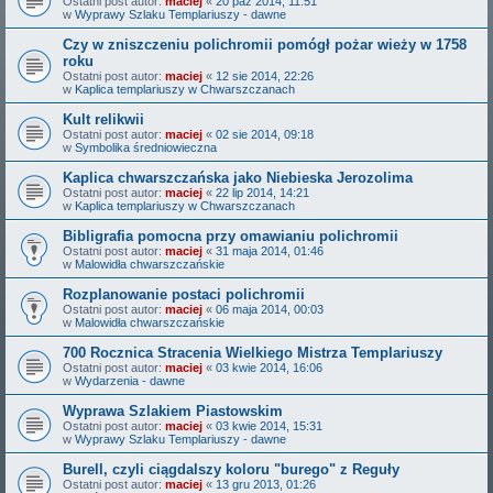
Ostatni post autor:
maciej
«
20 paź 2014, 11:51
w
Wyprawy Szlaku Templariuszy - dawne
Czy w zniszczeniu polichromii pomógł pożar wieży w 1758
roku
Ostatni post autor:
maciej
«
12 sie 2014, 22:26
w
Kaplica templariuszy w Chwarszczanach
Kult relikwii
Ostatni post autor:
maciej
«
02 sie 2014, 09:18
w
Symbolika średniowieczna
Kaplica chwarszczańska jako Niebieska Jerozolima
Ostatni post autor:
maciej
«
22 lip 2014, 14:21
w
Kaplica templariuszy w Chwarszczanach
Bibligrafia pomocna przy omawianiu polichromii
Ostatni post autor:
maciej
«
31 maja 2014, 01:46
w
Malowidła chwarszczańskie
Rozplanowanie postaci polichromii
Ostatni post autor:
maciej
«
06 maja 2014, 00:03
w
Malowidła chwarszczańskie
700 Rocznica Stracenia Wielkiego Mistrza Templariuszy
Ostatni post autor:
maciej
«
03 kwie 2014, 16:06
w
Wydarzenia - dawne
Wyprawa Szlakiem Piastowskim
Ostatni post autor:
maciej
«
03 kwie 2014, 15:31
w
Wyprawy Szlaku Templariuszy - dawne
Burell, czyli ciągdalszy koloru "burego" z Reguły
Ostatni post autor:
maciej
«
13 gru 2013, 01:26