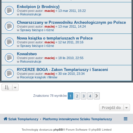
Enkolpion (z Brodnicy)
Ostatni post autor:
maciej
«
13 mar 2011, 15:22
w
Rekonstrukcje
Chwarszczany w Przewodniku Archeologicznym po Polsce
Ostatni post autor:
maciej
«
13 mar 2011, 14:24
w
Sprawy bieżące i różne
Nowa książka o templariuszach w Polsce
Ostatni post autor:
maciej
«
12 lut 2011, 20:16
w
Sprawy bieżące i różne
Kowalstwo
Ostatni post autor:
maciej
«
18 lis 2010, 22:55
w
Rekonstrukcje
RYCERZE BOGA - Zakon Templariuszy i Saraceni
Ostatni post autor:
maciej
«
30 sie 2010, 23:34
w
Recenzje książek i filmów
1
2
3
4
Następna
Znaleziono 78 wyników
Przejdź do
Szlak Templariuszy
Platformy interaktywne Szlaku Templariuszy
Technologię dostarcza
phpBB
® Forum Software © phpBB Limited