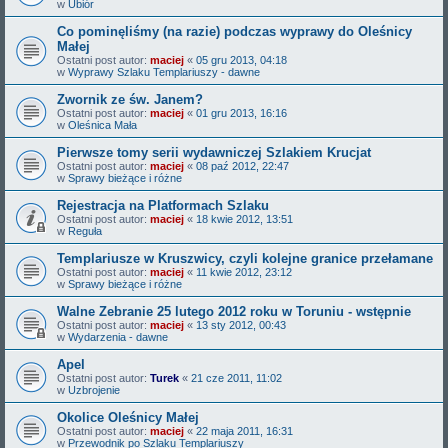
w
Ubiór
Co pominęliśmy (na razie) podczas wyprawy do Oleśnicy
Małej
Ostatni post autor:
maciej
«
05 gru 2013, 04:18
w
Wyprawy Szlaku Templariuszy - dawne
Zwornik ze św. Janem?
Ostatni post autor:
maciej
«
01 gru 2013, 16:16
w
Oleśnica Mała
Pierwsze tomy serii wydawniczej Szlakiem Krucjat
Ostatni post autor:
maciej
«
08 paź 2012, 22:47
w
Sprawy bieżące i różne
Rejestracja na Platformach Szlaku
Ostatni post autor:
maciej
«
18 kwie 2012, 13:51
w
Reguła
Templariusze w Kruszwicy, czyli kolejne granice przełamane
Ostatni post autor:
maciej
«
11 kwie 2012, 23:12
w
Sprawy bieżące i różne
Walne Zebranie 25 lutego 2012 roku w Toruniu - wstępnie
Ostatni post autor:
maciej
«
13 sty 2012, 00:43
w
Wydarzenia - dawne
Apel
Ostatni post autor:
Turek
«
21 cze 2011, 11:02
w
Uzbrojenie
Okolice Oleśnicy Małej
Ostatni post autor:
maciej
«
22 maja 2011, 16:31
w
Przewodnik po Szlaku Templariuszy