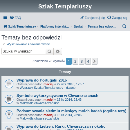
Szlak Templariuszy
FAQ
Zarejestruj się
Zaloguj się
S
Szlak Templariuszy
Platformy interaktywne Szlaku Templariuszy
Szukaj
Tematy bez odpowiedzi
z
Tematy bez odpowiedzi
u
Wyszukiwanie zaawansowane
k
Szukaj
Wyszukiwanie zaawansowane
a
1
2
3
4
Następna
Znaleziono 78 wyników
j
Tematy
Wyprawa do Portugalii 2016
Ostatni post autor:
maciej
«
27 wrz 2016, 12:57
w
Wyprawy Szlaku Templariuszy - dawne
Symbole wykorzystywane w Chwarszczanach
Ostatni post autor:
maciej
«
15 lis 2014, 23:43
w
Malowidła chwarszczańskie
Podsumowanie siedmiu miesięcy moich badań (ogólne tezy)
Ostatni post autor:
maciej
«
15 lis 2014, 23:06
w
Malowidła chwarszczańskie
Wyprawa do Lietzen, Rurki, Chwarszczan i okolic