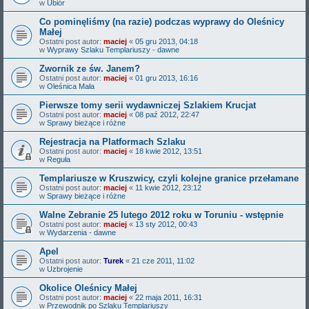
w
Ubiór
Co pominęliśmy (na razie) podczas wyprawy do Oleśnicy
Małej
Ostatni post autor:
maciej
«
05 gru 2013, 04:18
w
Wyprawy Szlaku Templariuszy - dawne
Zwornik ze św. Janem?
Ostatni post autor:
maciej
«
01 gru 2013, 16:16
w
Oleśnica Mała
Pierwsze tomy serii wydawniczej Szlakiem Krucjat
Ostatni post autor:
maciej
«
08 paź 2012, 22:47
w
Sprawy bieżące i różne
Rejestracja na Platformach Szlaku
Ostatni post autor:
maciej
«
18 kwie 2012, 13:51
w
Reguła
Templariusze w Kruszwicy, czyli kolejne granice przełamane
Ostatni post autor:
maciej
«
11 kwie 2012, 23:12
w
Sprawy bieżące i różne
Walne Zebranie 25 lutego 2012 roku w Toruniu - wstępnie
Ostatni post autor:
maciej
«
13 sty 2012, 00:43
w
Wydarzenia - dawne
Apel
Ostatni post autor:
Turek
«
21 cze 2011, 11:02
w
Uzbrojenie
Okolice Oleśnicy Małej
Ostatni post autor:
maciej
«
22 maja 2011, 16:31
w
Przewodnik po Szlaku Templariuszy