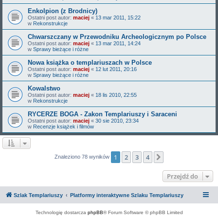
Enkolpion (z Brodnicy)
Ostatni post autor:
maciej
«
13 mar 2011, 15:22
w
Rekonstrukcje
Chwarszczany w Przewodniku Archeologicznym po Polsce
Ostatni post autor:
maciej
«
13 mar 2011, 14:24
w
Sprawy bieżące i różne
Nowa książka o templariuszach w Polsce
Ostatni post autor:
maciej
«
12 lut 2011, 20:16
w
Sprawy bieżące i różne
Kowalstwo
Ostatni post autor:
maciej
«
18 lis 2010, 22:55
w
Rekonstrukcje
RYCERZE BOGA - Zakon Templariuszy i Saraceni
Ostatni post autor:
maciej
«
30 sie 2010, 23:34
w
Recenzje książek i filmów
1
2
3
4
Następna
Znaleziono 78 wyników
Przejdź do
Szlak Templariuszy
Platformy interaktywne Szlaku Templariuszy
Technologię dostarcza
phpBB
® Forum Software © phpBB Limited