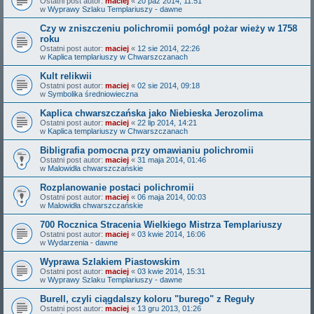
Ostatni post autor:
maciej
«
20 paź 2014, 11:51
w
Wyprawy Szlaku Templariuszy - dawne
Czy w zniszczeniu polichromii pomógł pożar wieży w 1758
roku
Ostatni post autor:
maciej
«
12 sie 2014, 22:26
w
Kaplica templariuszy w Chwarszczanach
Kult relikwii
Ostatni post autor:
maciej
«
02 sie 2014, 09:18
w
Symbolika średniowieczna
Kaplica chwarszczańska jako Niebieska Jerozolima
Ostatni post autor:
maciej
«
22 lip 2014, 14:21
w
Kaplica templariuszy w Chwarszczanach
Bibligrafia pomocna przy omawianiu polichromii
Ostatni post autor:
maciej
«
31 maja 2014, 01:46
w
Malowidła chwarszczańskie
Rozplanowanie postaci polichromii
Ostatni post autor:
maciej
«
06 maja 2014, 00:03
w
Malowidła chwarszczańskie
700 Rocznica Stracenia Wielkiego Mistrza Templariuszy
Ostatni post autor:
maciej
«
03 kwie 2014, 16:06
w
Wydarzenia - dawne
Wyprawa Szlakiem Piastowskim
Ostatni post autor:
maciej
«
03 kwie 2014, 15:31
w
Wyprawy Szlaku Templariuszy - dawne
Burell, czyli ciągdalszy koloru "burego" z Reguły
Ostatni post autor:
maciej
«
13 gru 2013, 01:26