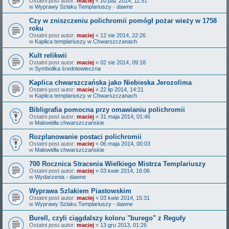
Ostatni post autor:
maciej
«
20 paź 2014, 11:51
w
Wyprawy Szlaku Templariuszy - dawne
Czy w zniszczeniu polichromii pomógł pożar wieży w 1758
roku
Ostatni post autor:
maciej
«
12 sie 2014, 22:26
w
Kaplica templariuszy w Chwarszczanach
Kult relikwii
Ostatni post autor:
maciej
«
02 sie 2014, 09:18
w
Symbolika średniowieczna
Kaplica chwarszczańska jako Niebieska Jerozolima
Ostatni post autor:
maciej
«
22 lip 2014, 14:21
w
Kaplica templariuszy w Chwarszczanach
Bibligrafia pomocna przy omawianiu polichromii
Ostatni post autor:
maciej
«
31 maja 2014, 01:46
w
Malowidła chwarszczańskie
Rozplanowanie postaci polichromii
Ostatni post autor:
maciej
«
06 maja 2014, 00:03
w
Malowidła chwarszczańskie
700 Rocznica Stracenia Wielkiego Mistrza Templariuszy
Ostatni post autor:
maciej
«
03 kwie 2014, 16:06
w
Wydarzenia - dawne
Wyprawa Szlakiem Piastowskim
Ostatni post autor:
maciej
«
03 kwie 2014, 15:31
w
Wyprawy Szlaku Templariuszy - dawne
Burell, czyli ciągdalszy koloru "burego" z Reguły
Ostatni post autor:
maciej
«
13 gru 2013, 01:26