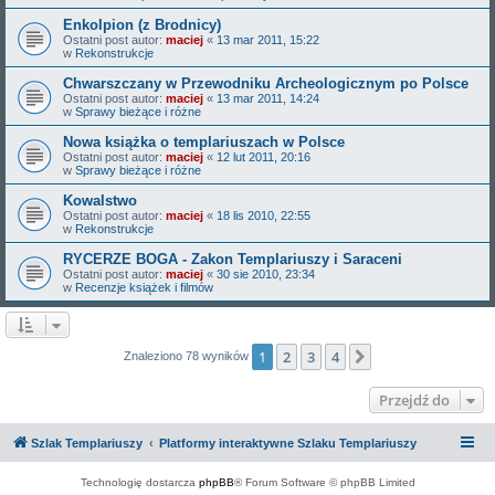
Enkolpion (z Brodnicy)
Ostatni post autor:
maciej
«
13 mar 2011, 15:22
w
Rekonstrukcje
Chwarszczany w Przewodniku Archeologicznym po Polsce
Ostatni post autor:
maciej
«
13 mar 2011, 14:24
w
Sprawy bieżące i różne
Nowa książka o templariuszach w Polsce
Ostatni post autor:
maciej
«
12 lut 2011, 20:16
w
Sprawy bieżące i różne
Kowalstwo
Ostatni post autor:
maciej
«
18 lis 2010, 22:55
w
Rekonstrukcje
RYCERZE BOGA - Zakon Templariuszy i Saraceni
Ostatni post autor:
maciej
«
30 sie 2010, 23:34
w
Recenzje książek i filmów
1
2
3
4
Następna
Znaleziono 78 wyników
Przejdź do
Szlak Templariuszy
Platformy interaktywne Szlaku Templariuszy
Technologię dostarcza
phpBB
® Forum Software © phpBB Limited