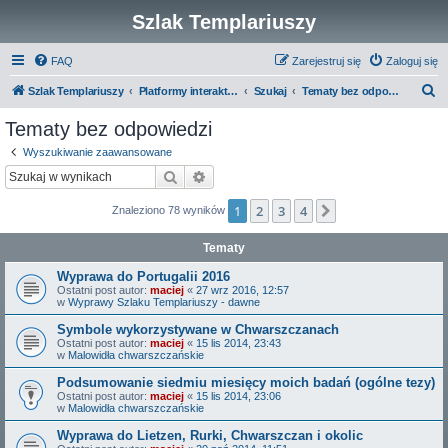
Szlak Templariuszy
FAQ
Zarejestruj się
Zaloguj się
S
Szlak Templariuszy
Platformy interaktywne Szlaku Templariuszy
Szukaj
Tematy bez odpowiedzi
z
Tematy bez odpowiedzi
u
Wyszukiwanie zaawansowane
k
Szukaj
Wyszukiwanie zaawansowane
a
1
2
3
4
Następna
Znaleziono 78 wyników
j
Tematy
Wyprawa do Portugalii 2016
Ostatni post autor:
maciej
«
27 wrz 2016, 12:57
w
Wyprawy Szlaku Templariuszy - dawne
Symbole wykorzystywane w Chwarszczanach
Ostatni post autor:
maciej
«
15 lis 2014, 23:43
w
Malowidła chwarszczańskie
Podsumowanie siedmiu miesięcy moich badań (ogólne tezy)
Ostatni post autor:
maciej
«
15 lis 2014, 23:06
w
Malowidła chwarszczańskie
Wyprawa do Lietzen, Rurki, Chwarszczan i okolic