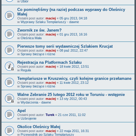
w
Ubiór
Co pominęliśmy (na razie) podczas wyprawy do Oleśnicy
Małej
Ostatni post autor:
maciej
«
05 gru 2013, 04:18
w
Wyprawy Szlaku Templariuszy - dawne
Zwornik ze św. Janem?
Ostatni post autor:
maciej
«
01 gru 2013, 16:16
w
Oleśnica Mała
Pierwsze tomy serii wydawniczej Szlakiem Krucjat
Ostatni post autor:
maciej
«
08 paź 2012, 22:47
w
Sprawy bieżące i różne
Rejestracja na Platformach Szlaku
Ostatni post autor:
maciej
«
18 kwie 2012, 13:51
w
Reguła
Templariusze w Kruszwicy, czyli kolejne granice przełamane
Ostatni post autor:
maciej
«
11 kwie 2012, 23:12
w
Sprawy bieżące i różne
Walne Zebranie 25 lutego 2012 roku w Toruniu - wstępnie
Ostatni post autor:
maciej
«
13 sty 2012, 00:43
w
Wydarzenia - dawne
Apel
Ostatni post autor:
Turek
«
21 cze 2011, 11:02
w
Uzbrojenie
Okolice Oleśnicy Małej
Ostatni post autor:
maciej
«
22 maja 2011, 16:31
w
Przewodnik po Szlaku Templariuszy