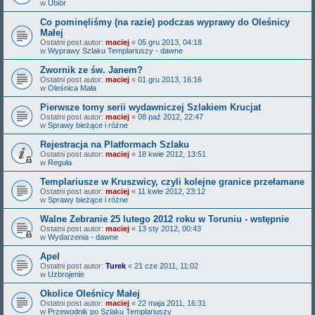
w
Ubiór
Co pominęliśmy (na razie) podczas wyprawy do Oleśnicy
Małej
Ostatni post autor:
maciej
«
05 gru 2013, 04:18
w
Wyprawy Szlaku Templariuszy - dawne
Zwornik ze św. Janem?
Ostatni post autor:
maciej
«
01 gru 2013, 16:16
w
Oleśnica Mała
Pierwsze tomy serii wydawniczej Szlakiem Krucjat
Ostatni post autor:
maciej
«
08 paź 2012, 22:47
w
Sprawy bieżące i różne
Rejestracja na Platformach Szlaku
Ostatni post autor:
maciej
«
18 kwie 2012, 13:51
w
Reguła
Templariusze w Kruszwicy, czyli kolejne granice przełamane
Ostatni post autor:
maciej
«
11 kwie 2012, 23:12
w
Sprawy bieżące i różne
Walne Zebranie 25 lutego 2012 roku w Toruniu - wstępnie
Ostatni post autor:
maciej
«
13 sty 2012, 00:43
w
Wydarzenia - dawne
Apel
Ostatni post autor:
Turek
«
21 cze 2011, 11:02
w
Uzbrojenie
Okolice Oleśnicy Małej
Ostatni post autor:
maciej
«
22 maja 2011, 16:31
w
Przewodnik po Szlaku Templariuszy