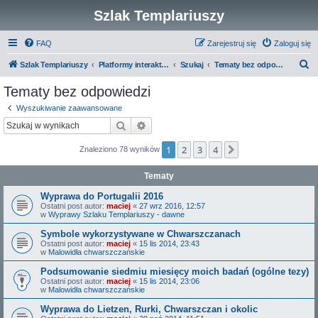
Szlak Templariuszy
FAQ
Zarejestruj się
Zaloguj się
S
Szlak Templariuszy
Platformy interaktywne Szlaku Templariuszy
Szukaj
Tematy bez odpowiedzi
z
Tematy bez odpowiedzi
u
Wyszukiwanie zaawansowane
k
Szukaj
Wyszukiwanie zaawansowane
a
1
2
3
4
Następna
Znaleziono 78 wyników
j
Tematy
Wyprawa do Portugalii 2016
Ostatni post autor:
maciej
«
27 wrz 2016, 12:57
w
Wyprawy Szlaku Templariuszy - dawne
Symbole wykorzystywane w Chwarszczanach
Ostatni post autor:
maciej
«
15 lis 2014, 23:43
w
Malowidła chwarszczańskie
Podsumowanie siedmiu miesięcy moich badań (ogólne tezy)
Ostatni post autor:
maciej
«
15 lis 2014, 23:06
w
Malowidła chwarszczańskie
Wyprawa do Lietzen, Rurki, Chwarszczan i okolic