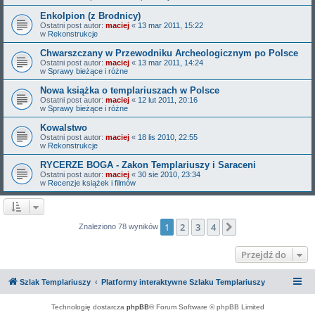
Enkolpion (z Brodnicy)
Ostatni post autor:
maciej
«
13 mar 2011, 15:22
w
Rekonstrukcje
Chwarszczany w Przewodniku Archeologicznym po Polsce
Ostatni post autor:
maciej
«
13 mar 2011, 14:24
w
Sprawy bieżące i różne
Nowa książka o templariuszach w Polsce
Ostatni post autor:
maciej
«
12 lut 2011, 20:16
w
Sprawy bieżące i różne
Kowalstwo
Ostatni post autor:
maciej
«
18 lis 2010, 22:55
w
Rekonstrukcje
RYCERZE BOGA - Zakon Templariuszy i Saraceni
Ostatni post autor:
maciej
«
30 sie 2010, 23:34
w
Recenzje książek i filmów
1
2
3
4
Następna
Znaleziono 78 wyników
Przejdź do
Szlak Templariuszy
Platformy interaktywne Szlaku Templariuszy
Technologię dostarcza
phpBB
® Forum Software © phpBB Limited