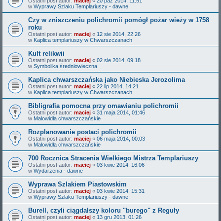
Ostatni post autor:
maciej
«
20 paź 2014, 11:51
w
Wyprawy Szlaku Templariuszy - dawne
Czy w zniszczeniu polichromii pomógł pożar wieży w 1758
roku
Ostatni post autor:
maciej
«
12 sie 2014, 22:26
w
Kaplica templariuszy w Chwarszczanach
Kult relikwii
Ostatni post autor:
maciej
«
02 sie 2014, 09:18
w
Symbolika średniowieczna
Kaplica chwarszczańska jako Niebieska Jerozolima
Ostatni post autor:
maciej
«
22 lip 2014, 14:21
w
Kaplica templariuszy w Chwarszczanach
Bibligrafia pomocna przy omawianiu polichromii
Ostatni post autor:
maciej
«
31 maja 2014, 01:46
w
Malowidła chwarszczańskie
Rozplanowanie postaci polichromii
Ostatni post autor:
maciej
«
06 maja 2014, 00:03
w
Malowidła chwarszczańskie
700 Rocznica Stracenia Wielkiego Mistrza Templariuszy
Ostatni post autor:
maciej
«
03 kwie 2014, 16:06
w
Wydarzenia - dawne
Wyprawa Szlakiem Piastowskim
Ostatni post autor:
maciej
«
03 kwie 2014, 15:31
w
Wyprawy Szlaku Templariuszy - dawne
Burell, czyli ciągdalszy koloru "burego" z Reguły
Ostatni post autor:
maciej
«
13 gru 2013, 01:26