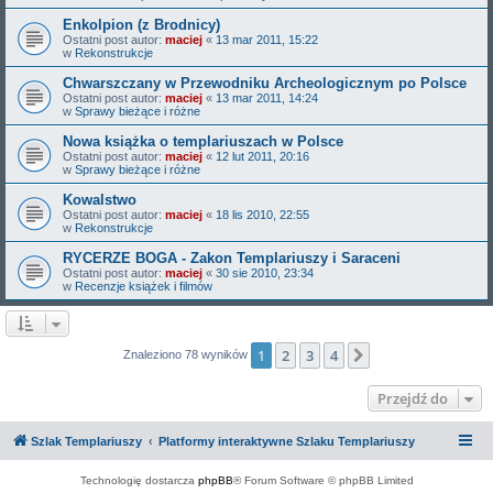
Enkolpion (z Brodnicy)
Ostatni post autor:
maciej
«
13 mar 2011, 15:22
w
Rekonstrukcje
Chwarszczany w Przewodniku Archeologicznym po Polsce
Ostatni post autor:
maciej
«
13 mar 2011, 14:24
w
Sprawy bieżące i różne
Nowa książka o templariuszach w Polsce
Ostatni post autor:
maciej
«
12 lut 2011, 20:16
w
Sprawy bieżące i różne
Kowalstwo
Ostatni post autor:
maciej
«
18 lis 2010, 22:55
w
Rekonstrukcje
RYCERZE BOGA - Zakon Templariuszy i Saraceni
Ostatni post autor:
maciej
«
30 sie 2010, 23:34
w
Recenzje książek i filmów
1
2
3
4
Następna
Znaleziono 78 wyników
Przejdź do
Szlak Templariuszy
Platformy interaktywne Szlaku Templariuszy
Technologię dostarcza
phpBB
® Forum Software © phpBB Limited