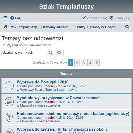
Szlak Templariuszy
FAQ
Zarejestruj się
Zaloguj się
S
Szlak Templariuszy
Platformy interaktywne Szlaku Templariuszy
Szukaj
Tematy bez odpowiedzi
z
Tematy bez odpowiedzi
u
Wyszukiwanie zaawansowane
k
Szukaj
Wyszukiwanie zaawansowane
a
1
2
3
4
Następna
Znaleziono 78 wyników
j
Tematy
Wyprawa do Portugalii 2016
Ostatni post autor:
maciej
«
27 wrz 2016, 12:57
w
Wyprawy Szlaku Templariuszy - dawne
Symbole wykorzystywane w Chwarszczanach
Ostatni post autor:
maciej
«
15 lis 2014, 23:43
w
Malowidła chwarszczańskie
Podsumowanie siedmiu miesięcy moich badań (ogólne tezy)
Ostatni post autor:
maciej
«
15 lis 2014, 23:06
w
Malowidła chwarszczańskie
Wyprawa do Lietzen, Rurki, Chwarszczan i okolic