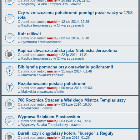
Ostatni post autor:
maciej
«
20 paź 2014, 11:51
w
Wyprawy Szlaku Templariuszy - dawne
Czy w zniszczeniu polichromii pomógł pożar wieży w 1758
roku
Ostatni post autor:
maciej
«
12 sie 2014, 22:26
w
Kaplica templariuszy w Chwarszczanach
Kult relikwii
Ostatni post autor:
maciej
«
02 sie 2014, 09:18
w
Symbolika średniowieczna
Kaplica chwarszczańska jako Niebieska Jerozolima
Ostatni post autor:
maciej
«
22 lip 2014, 14:21
w
Kaplica templariuszy w Chwarszczanach
Bibligrafia pomocna przy omawianiu polichromii
Ostatni post autor:
maciej
«
31 maja 2014, 01:46
w
Malowidła chwarszczańskie
Rozplanowanie postaci polichromii
Ostatni post autor:
maciej
«
06 maja 2014, 00:03
w
Malowidła chwarszczańskie
700 Rocznica Stracenia Wielkiego Mistrza Templariuszy
Ostatni post autor:
maciej
«
03 kwie 2014, 16:06
w
Wydarzenia - dawne
Wyprawa Szlakiem Piastowskim
Ostatni post autor:
maciej
«
03 kwie 2014, 15:31
w
Wyprawy Szlaku Templariuszy - dawne
Burell, czyli ciągdalszy koloru "burego" z Reguły
Ostatni post autor:
maciej
«
13 gru 2013, 01:26