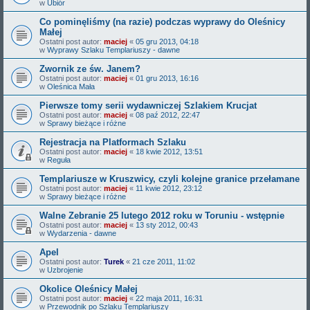
w
Ubiór
Co pominęliśmy (na razie) podczas wyprawy do Oleśnicy
Małej
Ostatni post autor:
maciej
«
05 gru 2013, 04:18
w
Wyprawy Szlaku Templariuszy - dawne
Zwornik ze św. Janem?
Ostatni post autor:
maciej
«
01 gru 2013, 16:16
w
Oleśnica Mała
Pierwsze tomy serii wydawniczej Szlakiem Krucjat
Ostatni post autor:
maciej
«
08 paź 2012, 22:47
w
Sprawy bieżące i różne
Rejestracja na Platformach Szlaku
Ostatni post autor:
maciej
«
18 kwie 2012, 13:51
w
Reguła
Templariusze w Kruszwicy, czyli kolejne granice przełamane
Ostatni post autor:
maciej
«
11 kwie 2012, 23:12
w
Sprawy bieżące i różne
Walne Zebranie 25 lutego 2012 roku w Toruniu - wstępnie
Ostatni post autor:
maciej
«
13 sty 2012, 00:43
w
Wydarzenia - dawne
Apel
Ostatni post autor:
Turek
«
21 cze 2011, 11:02
w
Uzbrojenie
Okolice Oleśnicy Małej
Ostatni post autor:
maciej
«
22 maja 2011, 16:31
w
Przewodnik po Szlaku Templariuszy