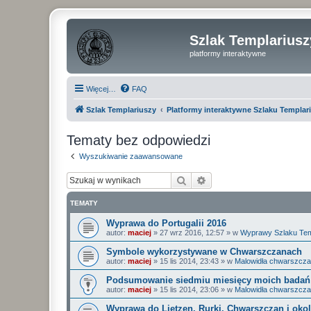
Szlak Templariusz
platformy interaktywne
Więcej…
FAQ
Szlak Templariuszy
Platformy interaktywne Szlaku Templar
Tematy bez odpowiedzi
Wyszukiwanie zaawansowane
Szukaj
Wyszukiwanie zaawan
TEMATY
Wyprawa do Portugalii 2016
autor:
maciej
»
27 wrz 2016, 12:57
» w
Wyprawy Szlaku Tem
Symbole wykorzystywane w Chwarszczanach
autor:
maciej
»
15 lis 2014, 23:43
» w
Malowidła chwarszcza
Podsumowanie siedmiu miesięcy moich badań 
autor:
maciej
»
15 lis 2014, 23:06
» w
Malowidła chwarszcza
Wyprawa do Lietzen, Rurki, Chwarszczan i okol