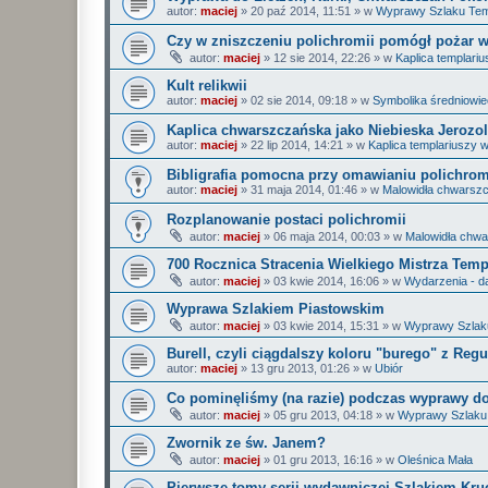
autor:
maciej
»
20 paź 2014, 11:51
» w
Wyprawy Szlaku Tem
Czy w zniszczeniu polichromii pomógł pożar w
autor:
maciej
»
12 sie 2014, 22:26
» w
Kaplica templar
Kult relikwii
autor:
maciej
»
02 sie 2014, 09:18
» w
Symbolika średniowi
Kaplica chwarszczańska jako Niebieska Jerozo
autor:
maciej
»
22 lip 2014, 14:21
» w
Kaplica templariuszy
Bibligrafia pomocna przy omawianiu polichrom
autor:
maciej
»
31 maja 2014, 01:46
» w
Malowidła chwarsz
Rozplanowanie postaci polichromii
autor:
maciej
»
06 maja 2014, 00:03
» w
Malowidła chw
700 Rocznica Stracenia Wielkiego Mistrza Temp
autor:
maciej
»
03 kwie 2014, 16:06
» w
Wydarzenia - 
Wyprawa Szlakiem Piastowskim
autor:
maciej
»
03 kwie 2014, 15:31
» w
Wyprawy Szlaku
Burell, czyli ciągdalszy koloru "burego" z Regu
autor:
maciej
»
13 gru 2013, 01:26
» w
Ubiór
Co pominęliśmy (na razie) podczas wyprawy do
autor:
maciej
»
05 gru 2013, 04:18
» w
Wyprawy Szlaku 
Zwornik ze św. Janem?
autor:
maciej
»
01 gru 2013, 16:16
» w
Oleśnica Mała
Pierwsze tomy serii wydawniczej Szlakiem Kruc