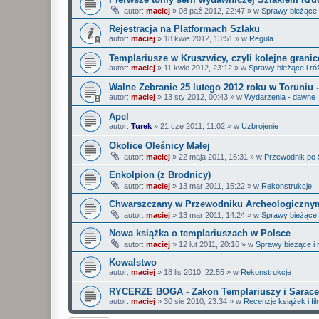
autor:
maciej
»
08 paź 2012, 22:47
» w
Sprawy bieżące 
Rejestracja na Platformach Szlaku
autor:
maciej
»
18 kwie 2012, 13:51
» w
Reguła
Templariusze w Kruszwicy, czyli kolejne grani
autor:
maciej
»
11 kwie 2012, 23:12
» w
Sprawy bieżące i ró
Walne Zebranie 25 lutego 2012 roku w Toruniu 
autor:
maciej
»
13 sty 2012, 00:43
» w
Wydarzenia - dawne
Apel
autor:
Turek
»
21 cze 2011, 11:02
» w
Uzbrojenie
Okolice Oleśnicy Małej
autor:
maciej
»
22 maja 2011, 16:31
» w
Przewodnik po 
Enkolpion (z Brodnicy)
autor:
maciej
»
13 mar 2011, 15:22
» w
Rekonstrukcje
Chwarszczany w Przewodniku Archeologiczny
autor:
maciej
»
13 mar 2011, 14:24
» w
Sprawy bieżące 
Nowa książka o templariuszach w Polsce
autor:
maciej
»
12 lut 2011, 20:16
» w
Sprawy bieżące i 
Kowalstwo
autor:
maciej
»
18 lis 2010, 22:55
» w
Rekonstrukcje
RYCERZE BOGA - Zakon Templariuszy i Sarace
autor:
maciej
»
30 sie 2010, 23:34
» w
Recenzje książek i fi