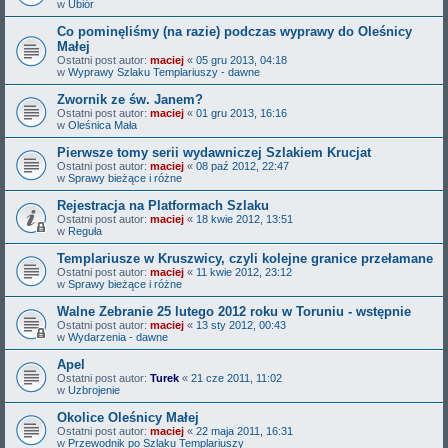
w
Ubiór
Co pominęliśmy (na razie) podczas wyprawy do Oleśnicy
Małej
Ostatni post autor:
maciej
«
05 gru 2013, 04:18
w
Wyprawy Szlaku Templariuszy - dawne
Zwornik ze św. Janem?
Ostatni post autor:
maciej
«
01 gru 2013, 16:16
w
Oleśnica Mała
Pierwsze tomy serii wydawniczej Szlakiem Krucjat
Ostatni post autor:
maciej
«
08 paź 2012, 22:47
w
Sprawy bieżące i różne
Rejestracja na Platformach Szlaku
Ostatni post autor:
maciej
«
18 kwie 2012, 13:51
w
Reguła
Templariusze w Kruszwicy, czyli kolejne granice przełamane
Ostatni post autor:
maciej
«
11 kwie 2012, 23:12
w
Sprawy bieżące i różne
Walne Zebranie 25 lutego 2012 roku w Toruniu - wstępnie
Ostatni post autor:
maciej
«
13 sty 2012, 00:43
w
Wydarzenia - dawne
Apel
Ostatni post autor:
Turek
«
21 cze 2011, 11:02
w
Uzbrojenie
Okolice Oleśnicy Małej
Ostatni post autor:
maciej
«
22 maja 2011, 16:31
w
Przewodnik po Szlaku Templariuszy