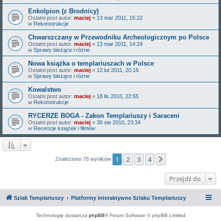
Enkolpion (z Brodnicy)
Ostatni post autor:
maciej
«
13 mar 2011, 15:22
w
Rekonstrukcje
Chwarszczany w Przewodniku Archeologicznym po Polsce
Ostatni post autor:
maciej
«
13 mar 2011, 14:24
w
Sprawy bieżące i różne
Nowa książka o templariuszach w Polsce
Ostatni post autor:
maciej
«
12 lut 2011, 20:16
w
Sprawy bieżące i różne
Kowalstwo
Ostatni post autor:
maciej
«
18 lis 2010, 22:55
w
Rekonstrukcje
RYCERZE BOGA - Zakon Templariuszy i Saraceni
Ostatni post autor:
maciej
«
30 sie 2010, 23:34
w
Recenzje książek i filmów
1
2
3
4
Następna
Znaleziono 78 wyników
Przejdź do
Szlak Templariuszy
Platformy interaktywne Szlaku Templariuszy
Technologię dostarcza
phpBB
® Forum Software © phpBB Limited