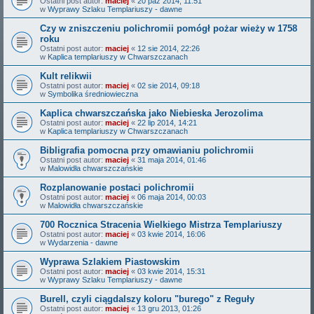
Ostatni post autor:
maciej
«
20 paź 2014, 11:51
w
Wyprawy Szlaku Templariuszy - dawne
Czy w zniszczeniu polichromii pomógł pożar wieży w 1758
roku
Ostatni post autor:
maciej
«
12 sie 2014, 22:26
w
Kaplica templariuszy w Chwarszczanach
Kult relikwii
Ostatni post autor:
maciej
«
02 sie 2014, 09:18
w
Symbolika średniowieczna
Kaplica chwarszczańska jako Niebieska Jerozolima
Ostatni post autor:
maciej
«
22 lip 2014, 14:21
w
Kaplica templariuszy w Chwarszczanach
Bibligrafia pomocna przy omawianiu polichromii
Ostatni post autor:
maciej
«
31 maja 2014, 01:46
w
Malowidła chwarszczańskie
Rozplanowanie postaci polichromii
Ostatni post autor:
maciej
«
06 maja 2014, 00:03
w
Malowidła chwarszczańskie
700 Rocznica Stracenia Wielkiego Mistrza Templariuszy
Ostatni post autor:
maciej
«
03 kwie 2014, 16:06
w
Wydarzenia - dawne
Wyprawa Szlakiem Piastowskim
Ostatni post autor:
maciej
«
03 kwie 2014, 15:31
w
Wyprawy Szlaku Templariuszy - dawne
Burell, czyli ciągdalszy koloru "burego" z Reguły
Ostatni post autor:
maciej
«
13 gru 2013, 01:26