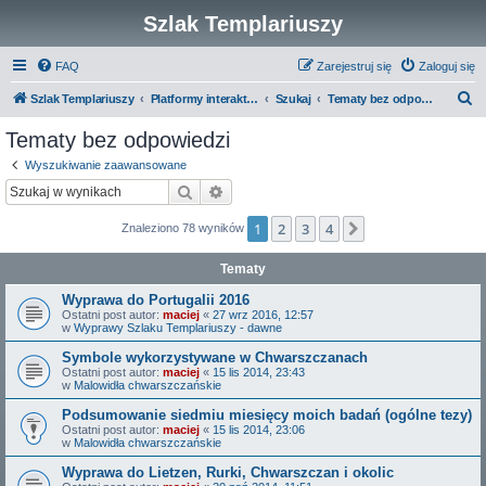
Szlak Templariuszy
FAQ
Zarejestruj się
Zaloguj się
S
Szlak Templariuszy
Platformy interaktywne Szlaku Templariuszy
Szukaj
Tematy bez odpowiedzi
z
Tematy bez odpowiedzi
u
Wyszukiwanie zaawansowane
k
Szukaj
Wyszukiwanie zaawansowane
a
1
2
3
4
Następna
Znaleziono 78 wyników
j
Tematy
Wyprawa do Portugalii 2016
Ostatni post autor:
maciej
«
27 wrz 2016, 12:57
w
Wyprawy Szlaku Templariuszy - dawne
Symbole wykorzystywane w Chwarszczanach
Ostatni post autor:
maciej
«
15 lis 2014, 23:43
w
Malowidła chwarszczańskie
Podsumowanie siedmiu miesięcy moich badań (ogólne tezy)
Ostatni post autor:
maciej
«
15 lis 2014, 23:06
w
Malowidła chwarszczańskie
Wyprawa do Lietzen, Rurki, Chwarszczan i okolic