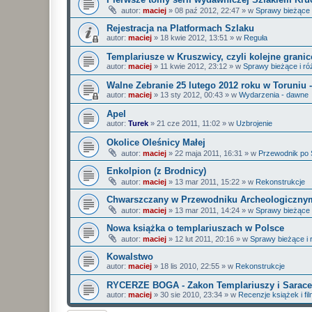
autor:
maciej
»
08 paź 2012, 22:47
» w
Sprawy bieżące 
Rejestracja na Platformach Szlaku
autor:
maciej
»
18 kwie 2012, 13:51
» w
Reguła
Templariusze w Kruszwicy, czyli kolejne grani
autor:
maciej
»
11 kwie 2012, 23:12
» w
Sprawy bieżące i ró
Walne Zebranie 25 lutego 2012 roku w Toruniu 
autor:
maciej
»
13 sty 2012, 00:43
» w
Wydarzenia - dawne
Apel
autor:
Turek
»
21 cze 2011, 11:02
» w
Uzbrojenie
Okolice Oleśnicy Małej
autor:
maciej
»
22 maja 2011, 16:31
» w
Przewodnik po 
Enkolpion (z Brodnicy)
autor:
maciej
»
13 mar 2011, 15:22
» w
Rekonstrukcje
Chwarszczany w Przewodniku Archeologiczny
autor:
maciej
»
13 mar 2011, 14:24
» w
Sprawy bieżące 
Nowa książka o templariuszach w Polsce
autor:
maciej
»
12 lut 2011, 20:16
» w
Sprawy bieżące i 
Kowalstwo
autor:
maciej
»
18 lis 2010, 22:55
» w
Rekonstrukcje
RYCERZE BOGA - Zakon Templariuszy i Sarace
autor:
maciej
»
30 sie 2010, 23:34
» w
Recenzje książek i fi