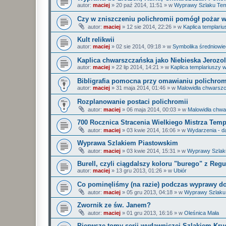
autor:
maciej
»
20 paź 2014, 11:51
» w
Wyprawy Szlaku Tem
Czy w zniszczeniu polichromii pomógł pożar w
autor:
maciej
»
12 sie 2014, 22:26
» w
Kaplica templar
Kult relikwii
autor:
maciej
»
02 sie 2014, 09:18
» w
Symbolika średniowi
Kaplica chwarszczańska jako Niebieska Jerozo
autor:
maciej
»
22 lip 2014, 14:21
» w
Kaplica templariuszy
Bibligrafia pomocna przy omawianiu polichrom
autor:
maciej
»
31 maja 2014, 01:46
» w
Malowidła chwarsz
Rozplanowanie postaci polichromii
autor:
maciej
»
06 maja 2014, 00:03
» w
Malowidła chw
700 Rocznica Stracenia Wielkiego Mistrza Temp
autor:
maciej
»
03 kwie 2014, 16:06
» w
Wydarzenia - 
Wyprawa Szlakiem Piastowskim
autor:
maciej
»
03 kwie 2014, 15:31
» w
Wyprawy Szlaku
Burell, czyli ciągdalszy koloru "burego" z Regu
autor:
maciej
»
13 gru 2013, 01:26
» w
Ubiór
Co pominęliśmy (na razie) podczas wyprawy do
autor:
maciej
»
05 gru 2013, 04:18
» w
Wyprawy Szlaku 
Zwornik ze św. Janem?
autor:
maciej
»
01 gru 2013, 16:16
» w
Oleśnica Mała
Pierwsze tomy serii wydawniczej Szlakiem Kruc