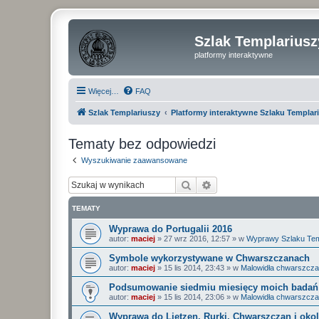
Szlak Templariusz
platformy interaktywne
Więcej…
FAQ
Szlak Templariuszy
Platformy interaktywne Szlaku Templar
Tematy bez odpowiedzi
Wyszukiwanie zaawansowane
Szukaj
Wyszukiwanie zaawan
TEMATY
Wyprawa do Portugalii 2016
autor:
maciej
»
27 wrz 2016, 12:57
» w
Wyprawy Szlaku Tem
Symbole wykorzystywane w Chwarszczanach
autor:
maciej
»
15 lis 2014, 23:43
» w
Malowidła chwarszcza
Podsumowanie siedmiu miesięcy moich badań 
autor:
maciej
»
15 lis 2014, 23:06
» w
Malowidła chwarszcza
Wyprawa do Lietzen, Rurki, Chwarszczan i okol