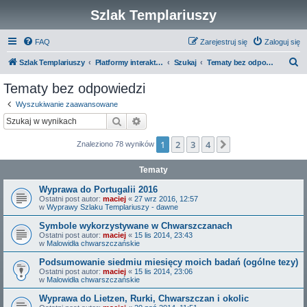
Szlak Templariuszy
FAQ
Zarejestruj się
Zaloguj się
S
Szlak Templariuszy
Platformy interaktywne Szlaku Templariuszy
Szukaj
Tematy bez odpowiedzi
z
Tematy bez odpowiedzi
u
Wyszukiwanie zaawansowane
k
Szukaj
Wyszukiwanie zaawansowane
a
1
2
3
4
Następna
Znaleziono 78 wyników
j
Tematy
Wyprawa do Portugalii 2016
Ostatni post autor:
maciej
«
27 wrz 2016, 12:57
w
Wyprawy Szlaku Templariuszy - dawne
Symbole wykorzystywane w Chwarszczanach
Ostatni post autor:
maciej
«
15 lis 2014, 23:43
w
Malowidła chwarszczańskie
Podsumowanie siedmiu miesięcy moich badań (ogólne tezy)
Ostatni post autor:
maciej
«
15 lis 2014, 23:06
w
Malowidła chwarszczańskie
Wyprawa do Lietzen, Rurki, Chwarszczan i okolic