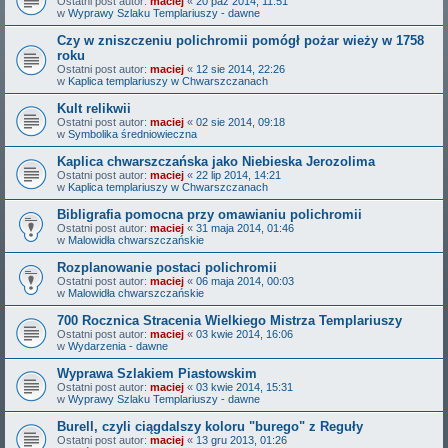
Ostatni post autor:
maciej
«
20 paź 2014, 11:51
w
Wyprawy Szlaku Templariuszy - dawne
Czy w zniszczeniu polichromii pomógł pożar wieży w 1758
roku
Ostatni post autor:
maciej
«
12 sie 2014, 22:26
w
Kaplica templariuszy w Chwarszczanach
Kult relikwii
Ostatni post autor:
maciej
«
02 sie 2014, 09:18
w
Symbolika średniowieczna
Kaplica chwarszczańska jako Niebieska Jerozolima
Ostatni post autor:
maciej
«
22 lip 2014, 14:21
w
Kaplica templariuszy w Chwarszczanach
Bibligrafia pomocna przy omawianiu polichromii
Ostatni post autor:
maciej
«
31 maja 2014, 01:46
w
Malowidła chwarszczańskie
Rozplanowanie postaci polichromii
Ostatni post autor:
maciej
«
06 maja 2014, 00:03
w
Malowidła chwarszczańskie
700 Rocznica Stracenia Wielkiego Mistrza Templariuszy
Ostatni post autor:
maciej
«
03 kwie 2014, 16:06
w
Wydarzenia - dawne
Wyprawa Szlakiem Piastowskim
Ostatni post autor:
maciej
«
03 kwie 2014, 15:31
w
Wyprawy Szlaku Templariuszy - dawne
Burell, czyli ciągdalszy koloru "burego" z Reguły
Ostatni post autor:
maciej
«
13 gru 2013, 01:26