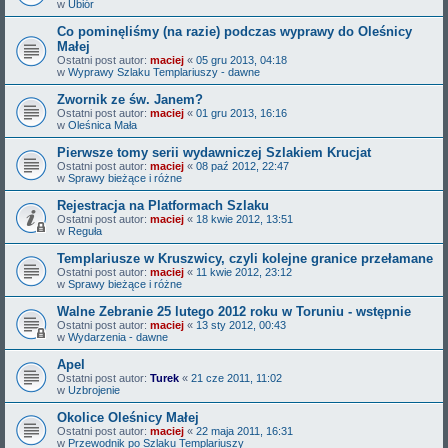
w
Ubiór
Co pominęliśmy (na razie) podczas wyprawy do Oleśnicy
Małej
Ostatni post autor:
maciej
«
05 gru 2013, 04:18
w
Wyprawy Szlaku Templariuszy - dawne
Zwornik ze św. Janem?
Ostatni post autor:
maciej
«
01 gru 2013, 16:16
w
Oleśnica Mała
Pierwsze tomy serii wydawniczej Szlakiem Krucjat
Ostatni post autor:
maciej
«
08 paź 2012, 22:47
w
Sprawy bieżące i różne
Rejestracja na Platformach Szlaku
Ostatni post autor:
maciej
«
18 kwie 2012, 13:51
w
Reguła
Templariusze w Kruszwicy, czyli kolejne granice przełamane
Ostatni post autor:
maciej
«
11 kwie 2012, 23:12
w
Sprawy bieżące i różne
Walne Zebranie 25 lutego 2012 roku w Toruniu - wstępnie
Ostatni post autor:
maciej
«
13 sty 2012, 00:43
w
Wydarzenia - dawne
Apel
Ostatni post autor:
Turek
«
21 cze 2011, 11:02
w
Uzbrojenie
Okolice Oleśnicy Małej
Ostatni post autor:
maciej
«
22 maja 2011, 16:31
w
Przewodnik po Szlaku Templariuszy