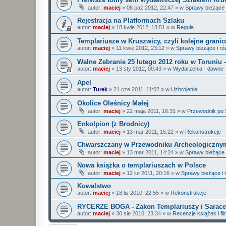
autor:
maciej
»
08 paź 2012, 22:47
» w
Sprawy bieżące 
Rejestracja na Platformach Szlaku
autor:
maciej
»
18 kwie 2012, 13:51
» w
Reguła
Templariusze w Kruszwicy, czyli kolejne grani
autor:
maciej
»
11 kwie 2012, 23:12
» w
Sprawy bieżące i ró
Walne Zebranie 25 lutego 2012 roku w Toruniu 
autor:
maciej
»
13 sty 2012, 00:43
» w
Wydarzenia - dawne
Apel
autor:
Turek
»
21 cze 2011, 11:02
» w
Uzbrojenie
Okolice Oleśnicy Małej
autor:
maciej
»
22 maja 2011, 16:31
» w
Przewodnik po 
Enkolpion (z Brodnicy)
autor:
maciej
»
13 mar 2011, 15:22
» w
Rekonstrukcje
Chwarszczany w Przewodniku Archeologiczny
autor:
maciej
»
13 mar 2011, 14:24
» w
Sprawy bieżące 
Nowa książka o templariuszach w Polsce
autor:
maciej
»
12 lut 2011, 20:16
» w
Sprawy bieżące i 
Kowalstwo
autor:
maciej
»
18 lis 2010, 22:55
» w
Rekonstrukcje
RYCERZE BOGA - Zakon Templariuszy i Sarace
autor:
maciej
»
30 sie 2010, 23:34
» w
Recenzje książek i fi