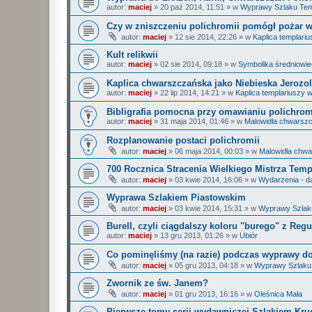
autor:
maciej
»
20 paź 2014, 11:51
» w
Wyprawy Szlaku Tem
Czy w zniszczeniu polichromii pomógł pożar w
autor:
maciej
»
12 sie 2014, 22:26
» w
Kaplica templar
Kult relikwii
autor:
maciej
»
02 sie 2014, 09:18
» w
Symbolika średniowi
Kaplica chwarszczańska jako Niebieska Jerozo
autor:
maciej
»
22 lip 2014, 14:21
» w
Kaplica templariuszy
Bibligrafia pomocna przy omawianiu polichrom
autor:
maciej
»
31 maja 2014, 01:46
» w
Malowidła chwarsz
Rozplanowanie postaci polichromii
autor:
maciej
»
06 maja 2014, 00:03
» w
Malowidła chw
700 Rocznica Stracenia Wielkiego Mistrza Temp
autor:
maciej
»
03 kwie 2014, 16:06
» w
Wydarzenia - 
Wyprawa Szlakiem Piastowskim
autor:
maciej
»
03 kwie 2014, 15:31
» w
Wyprawy Szlaku
Burell, czyli ciągdalszy koloru "burego" z Regu
autor:
maciej
»
13 gru 2013, 01:26
» w
Ubiór
Co pominęliśmy (na razie) podczas wyprawy do
autor:
maciej
»
05 gru 2013, 04:18
» w
Wyprawy Szlaku 
Zwornik ze św. Janem?
autor:
maciej
»
01 gru 2013, 16:16
» w
Oleśnica Mała
Pierwsze tomy serii wydawniczej Szlakiem Kruc