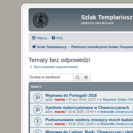
Szlak Templariusz
platformy interaktywne
Więcej…
FAQ
Szlak Templariuszy
Platformy interaktywne Szlaku Templar
Tematy bez odpowiedzi
Wyszukiwanie zaawansowane
Szukaj
Wyszukiwanie zaawan
TEMATY
Wyprawa do Portugalii 2016
autor:
maciej
»
27 wrz 2016, 12:57
» w
Wyprawy Szlaku Tem
Symbole wykorzystywane w Chwarszczanach
autor:
maciej
»
15 lis 2014, 23:43
» w
Malowidła chwarszcza
Podsumowanie siedmiu miesięcy moich badań 
autor:
maciej
»
15 lis 2014, 23:06
» w
Malowidła chwarszcza
Wyprawa do Lietzen, Rurki, Chwarszczan i okol