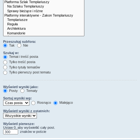
Przeszukaj subfora:
Tak
Nie
Szukaj w:
Temat i treść posta
Tylko treść posta
Tylko tytuły tematów
Tylko pierwszy post tematu
Wyświetl wyniki jako:
Posty
Tematy
Sortuj wyniki wg:
Rosnąco
Malejąco
Wyświetl wyniki z ostatnich:
Wyświetl pierwsze:
Ustaw 0, aby wyświetlić cały post.
znaków w poście