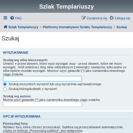
Szlak Templariuszy
FAQ
Zarejestruj się
Zaloguj się
Szlak Templariuszy
Platformy interaktywne Szlaku Templariuszy
Szukaj
Szukaj
WYSZUKIWANIE
Szukaj wg słów kluczowych:
Umieść
+
przed słowem, które musi wystąpić oraz
-
przed słowem, które nie może
wystąpić. Jeśli umieścisz listę słów oddzielonych
|
wewnątrz nawiasów, tylko jedno ze
słów będzie musiało wystąpić. Możesz użyć gwiazdki (*) jako zamiennika dowolnego
ciągu znaków.
Szukaj wszystkich wyrażeń lub użyj wyrażenia wprowadzonego
Szukaj któregokolwiek z wyrażeń
Szukaj wg autora:
Można użyć gwiazdki (*) jako zamiennika dowolnego ciągu znaków.
OPCJE WYSZUKIWANIA
Przeszukaj fora:
Wybierz fora, które chcesz przeszukać. Subfora są przeszukiwane automatycznie,
chyba że funkcja „Przeszukuj subfora”, jest wyłączona.