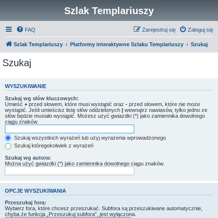
Szlak Templariuszy
FAQ
Zarejestruj się
Zaloguj się
Szlak Templariuszy
Platformy interaktywne Szlaku Templariuszy
Szukaj
Szukaj
WYSZUKIWANIE
Szukaj wg słów kluczowych:
Umieść
+
przed słowem, które musi wystąpić oraz
-
przed słowem, które nie może
wystąpić. Jeśli umieścisz listę słów oddzielonych
|
wewnątrz nawiasów, tylko jedno ze
słów będzie musiało wystąpić. Możesz użyć gwiazdki (*) jako zamiennika dowolnego
ciągu znaków.
Szukaj wszystkich wyrażeń lub użyj wyrażenia wprowadzonego
Szukaj któregokolwiek z wyrażeń
Szukaj wg autora:
Można użyć gwiazdki (*) jako zamiennika dowolnego ciągu znaków.
OPCJE WYSZUKIWANIA
Przeszukaj fora:
Wybierz fora, które chcesz przeszukać. Subfora są przeszukiwane automatycznie,
chyba że funkcja „Przeszukuj subfora”, jest wyłączona.