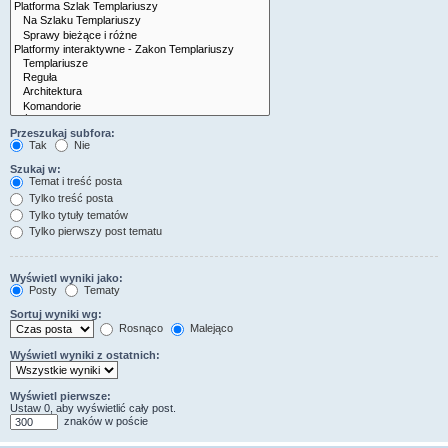
Przeszukaj subfora:
Tak
Nie
Szukaj w:
Temat i treść posta
Tylko treść posta
Tylko tytuły tematów
Tylko pierwszy post tematu
Wyświetl wyniki jako:
Posty
Tematy
Sortuj wyniki wg:
Rosnąco
Malejąco
Wyświetl wyniki z ostatnich:
Wyświetl pierwsze:
Ustaw 0, aby wyświetlić cały post.
znaków w poście