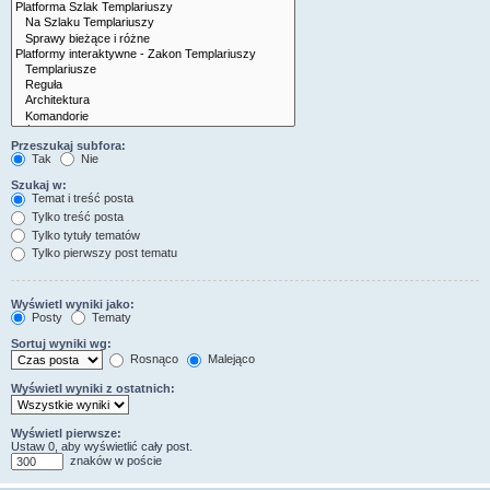
Przeszukaj subfora:
Tak
Nie
Szukaj w:
Temat i treść posta
Tylko treść posta
Tylko tytuły tematów
Tylko pierwszy post tematu
Wyświetl wyniki jako:
Posty
Tematy
Sortuj wyniki wg:
Rosnąco
Malejąco
Wyświetl wyniki z ostatnich:
Wyświetl pierwsze:
Ustaw 0, aby wyświetlić cały post.
znaków w poście