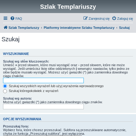
Szlak Templariuszy
FAQ
Zarejestruj się
Zaloguj się
Szlak Templariuszy
Platformy interaktywne Szlaku Templariuszy
Szukaj
Szukaj
WYSZUKIWANIE
Szukaj wg słów kluczowych:
Umieść
+
przed słowem, które musi wystąpić oraz
-
przed słowem, które nie może
wystąpić. Jeśli umieścisz listę słów oddzielonych
|
wewnątrz nawiasów, tylko jedno ze
słów będzie musiało wystąpić. Możesz użyć gwiazdki (*) jako zamiennika dowolnego
ciągu znaków.
Szukaj wszystkich wyrażeń lub użyj wyrażenia wprowadzonego
Szukaj któregokolwiek z wyrażeń
Szukaj wg autora:
Można użyć gwiazdki (*) jako zamiennika dowolnego ciągu znaków.
OPCJE WYSZUKIWANIA
Przeszukaj fora:
Wybierz fora, które chcesz przeszukać. Subfora są przeszukiwane automatycznie,
chyba że funkcja „Przeszukuj subfora”, jest wyłączona.