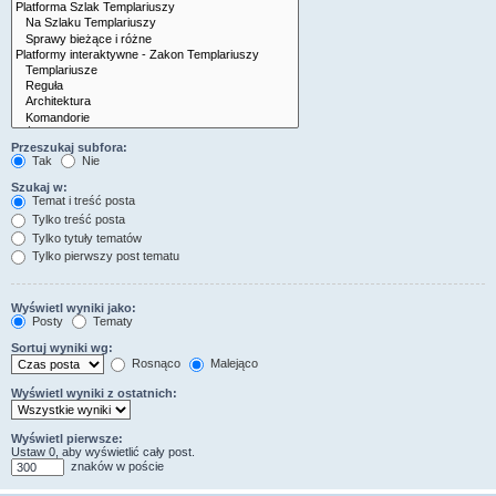
Przeszukaj subfora:
Tak
Nie
Szukaj w:
Temat i treść posta
Tylko treść posta
Tylko tytuły tematów
Tylko pierwszy post tematu
Wyświetl wyniki jako:
Posty
Tematy
Sortuj wyniki wg:
Rosnąco
Malejąco
Wyświetl wyniki z ostatnich:
Wyświetl pierwsze:
Ustaw 0, aby wyświetlić cały post.
znaków w poście