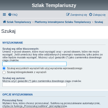
Szlak Templariuszy
FAQ
Zarejestruj się
Zaloguj się
Szlak Templariuszy
Platformy interaktywne Szlaku Templariuszy
Szukaj
Szukaj
WYSZUKIWANIE
Szukaj wg słów kluczowych:
Umieść
+
przed słowem, które musi wystąpić oraz
-
przed słowem, które nie może
wystąpić. Jeśli umieścisz listę słów oddzielonych
|
wewnątrz nawiasów, tylko jedno ze
słów będzie musiało wystąpić. Możesz użyć gwiazdki (*) jako zamiennika dowolnego
ciągu znaków.
Szukaj wszystkich wyrażeń lub użyj wyrażenia wprowadzonego
Szukaj któregokolwiek z wyrażeń
Szukaj wg autora:
Można użyć gwiazdki (*) jako zamiennika dowolnego ciągu znaków.
OPCJE WYSZUKIWANIA
Przeszukaj fora:
Wybierz fora, które chcesz przeszukać. Subfora są przeszukiwane automatycznie,
chyba że funkcja „Przeszukuj subfora”, jest wyłączona.