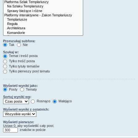
Przeszukaj subfora:
Tak
Nie
Szukaj w:
Temat i treść posta
Tylko treść posta
Tylko tytuły tematów
Tylko pierwszy post tematu
Wyświetl wyniki jako:
Posty
Tematy
Sortuj wyniki wg:
Rosnąco
Malejąco
Wyświetl wyniki z ostatnich:
Wyświetl pierwsze:
Ustaw 0, aby wyświetlić cały post.
znaków w poście