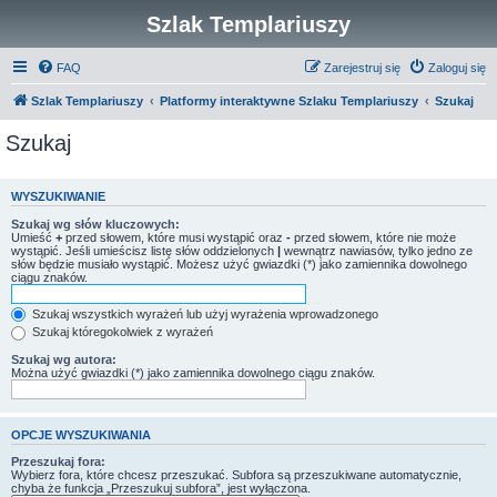
Szlak Templariuszy
FAQ
Zarejestruj się
Zaloguj się
Szlak Templariuszy
Platformy interaktywne Szlaku Templariuszy
Szukaj
Szukaj
WYSZUKIWANIE
Szukaj wg słów kluczowych:
Umieść
+
przed słowem, które musi wystąpić oraz
-
przed słowem, które nie może
wystąpić. Jeśli umieścisz listę słów oddzielonych
|
wewnątrz nawiasów, tylko jedno ze
słów będzie musiało wystąpić. Możesz użyć gwiazdki (*) jako zamiennika dowolnego
ciągu znaków.
Szukaj wszystkich wyrażeń lub użyj wyrażenia wprowadzonego
Szukaj któregokolwiek z wyrażeń
Szukaj wg autora:
Można użyć gwiazdki (*) jako zamiennika dowolnego ciągu znaków.
OPCJE WYSZUKIWANIA
Przeszukaj fora:
Wybierz fora, które chcesz przeszukać. Subfora są przeszukiwane automatycznie,
chyba że funkcja „Przeszukuj subfora”, jest wyłączona.