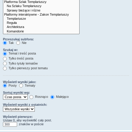
Przeszukaj subfora:
Tak
Nie
Szukaj w:
Temat i treść posta
Tylko treść posta
Tylko tytuły tematów
Tylko pierwszy post tematu
Wyświetl wyniki jako:
Posty
Tematy
Sortuj wyniki wg:
Rosnąco
Malejąco
Wyświetl wyniki z ostatnich:
Wyświetl pierwsze:
Ustaw 0, aby wyświetlić cały post.
znaków w poście