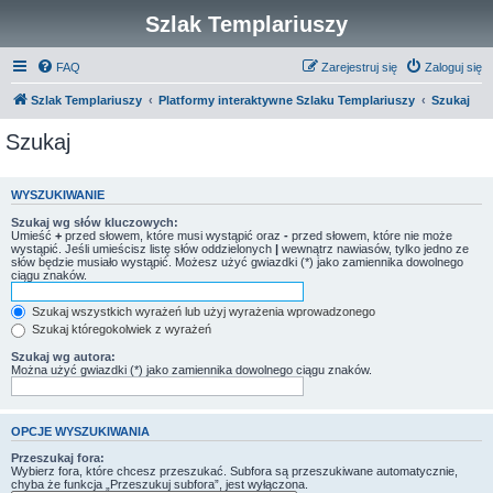
Szlak Templariuszy
FAQ
Zarejestruj się
Zaloguj się
Szlak Templariuszy
Platformy interaktywne Szlaku Templariuszy
Szukaj
Szukaj
WYSZUKIWANIE
Szukaj wg słów kluczowych:
Umieść
+
przed słowem, które musi wystąpić oraz
-
przed słowem, które nie może
wystąpić. Jeśli umieścisz listę słów oddzielonych
|
wewnątrz nawiasów, tylko jedno ze
słów będzie musiało wystąpić. Możesz użyć gwiazdki (*) jako zamiennika dowolnego
ciągu znaków.
Szukaj wszystkich wyrażeń lub użyj wyrażenia wprowadzonego
Szukaj któregokolwiek z wyrażeń
Szukaj wg autora:
Można użyć gwiazdki (*) jako zamiennika dowolnego ciągu znaków.
OPCJE WYSZUKIWANIA
Przeszukaj fora:
Wybierz fora, które chcesz przeszukać. Subfora są przeszukiwane automatycznie,
chyba że funkcja „Przeszukuj subfora”, jest wyłączona.