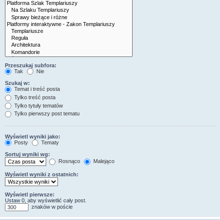
Przeszukaj subfora:
Tak
Nie
Szukaj w:
Temat i treść posta
Tylko treść posta
Tylko tytuły tematów
Tylko pierwszy post tematu
Wyświetl wyniki jako:
Posty
Tematy
Sortuj wyniki wg:
Rosnąco
Malejąco
Wyświetl wyniki z ostatnich:
Wyświetl pierwsze:
Ustaw 0, aby wyświetlić cały post.
znaków w poście