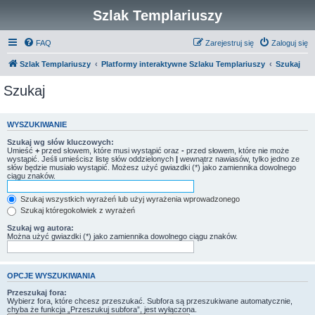
Szlak Templariuszy
FAQ
Zarejestruj się
Zaloguj się
Szlak Templariuszy
Platformy interaktywne Szlaku Templariuszy
Szukaj
Szukaj
WYSZUKIWANIE
Szukaj wg słów kluczowych:
Umieść
+
przed słowem, które musi wystąpić oraz
-
przed słowem, które nie może
wystąpić. Jeśli umieścisz listę słów oddzielonych
|
wewnątrz nawiasów, tylko jedno ze
słów będzie musiało wystąpić. Możesz użyć gwiazdki (*) jako zamiennika dowolnego
ciągu znaków.
Szukaj wszystkich wyrażeń lub użyj wyrażenia wprowadzonego
Szukaj któregokolwiek z wyrażeń
Szukaj wg autora:
Można użyć gwiazdki (*) jako zamiennika dowolnego ciągu znaków.
OPCJE WYSZUKIWANIA
Przeszukaj fora:
Wybierz fora, które chcesz przeszukać. Subfora są przeszukiwane automatycznie,
chyba że funkcja „Przeszukuj subfora”, jest wyłączona.