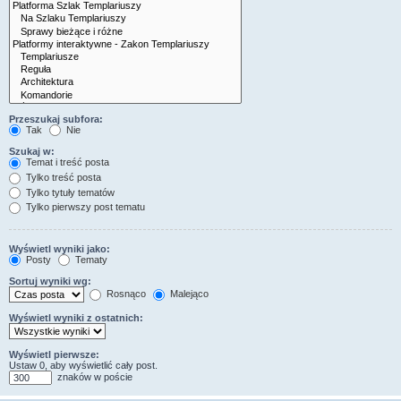
Przeszukaj subfora:
Tak
Nie
Szukaj w:
Temat i treść posta
Tylko treść posta
Tylko tytuły tematów
Tylko pierwszy post tematu
Wyświetl wyniki jako:
Posty
Tematy
Sortuj wyniki wg:
Rosnąco
Malejąco
Wyświetl wyniki z ostatnich:
Wyświetl pierwsze:
Ustaw 0, aby wyświetlić cały post.
znaków w poście