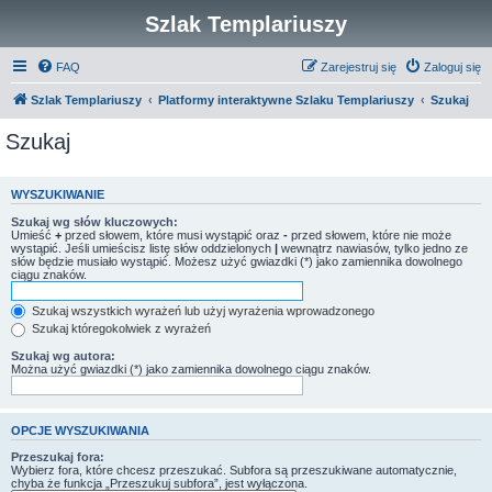
Szlak Templariuszy
FAQ
Zarejestruj się
Zaloguj się
Szlak Templariuszy
Platformy interaktywne Szlaku Templariuszy
Szukaj
Szukaj
WYSZUKIWANIE
Szukaj wg słów kluczowych:
Umieść
+
przed słowem, które musi wystąpić oraz
-
przed słowem, które nie może
wystąpić. Jeśli umieścisz listę słów oddzielonych
|
wewnątrz nawiasów, tylko jedno ze
słów będzie musiało wystąpić. Możesz użyć gwiazdki (*) jako zamiennika dowolnego
ciągu znaków.
Szukaj wszystkich wyrażeń lub użyj wyrażenia wprowadzonego
Szukaj któregokolwiek z wyrażeń
Szukaj wg autora:
Można użyć gwiazdki (*) jako zamiennika dowolnego ciągu znaków.
OPCJE WYSZUKIWANIA
Przeszukaj fora:
Wybierz fora, które chcesz przeszukać. Subfora są przeszukiwane automatycznie,
chyba że funkcja „Przeszukuj subfora”, jest wyłączona.