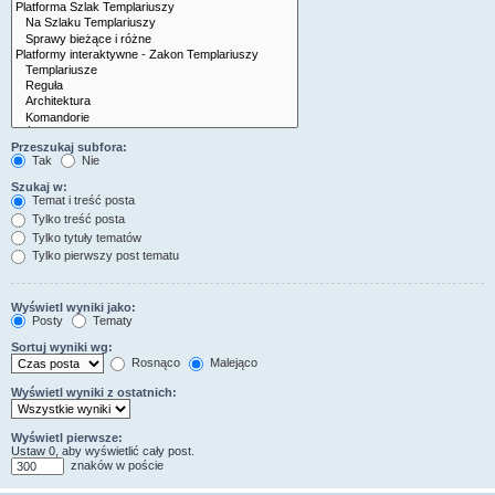
Przeszukaj subfora:
Tak
Nie
Szukaj w:
Temat i treść posta
Tylko treść posta
Tylko tytuły tematów
Tylko pierwszy post tematu
Wyświetl wyniki jako:
Posty
Tematy
Sortuj wyniki wg:
Rosnąco
Malejąco
Wyświetl wyniki z ostatnich:
Wyświetl pierwsze:
Ustaw 0, aby wyświetlić cały post.
znaków w poście