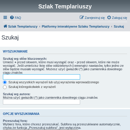
Szlak Templariuszy
FAQ
Zarejestruj się
Zaloguj się
Szlak Templariuszy
Platformy interaktywne Szlaku Templariuszy
Szukaj
Szukaj
WYSZUKIWANIE
Szukaj wg słów kluczowych:
Umieść
+
przed słowem, które musi wystąpić oraz
-
przed słowem, które nie może
wystąpić. Jeśli umieścisz listę słów oddzielonych
|
wewnątrz nawiasów, tylko jedno ze
słów będzie musiało wystąpić. Możesz użyć gwiazdki (*) jako zamiennika dowolnego
ciągu znaków.
Szukaj wszystkich wyrażeń lub użyj wyrażenia wprowadzonego
Szukaj któregokolwiek z wyrażeń
Szukaj wg autora:
Można użyć gwiazdki (*) jako zamiennika dowolnego ciągu znaków.
OPCJE WYSZUKIWANIA
Przeszukaj fora:
Wybierz fora, które chcesz przeszukać. Subfora są przeszukiwane automatycznie,
chyba że funkcja „Przeszukuj subfora”, jest wyłączona.