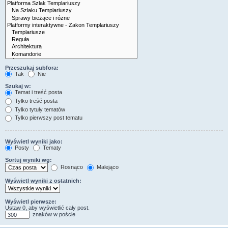
Przeszukaj subfora:
Tak
Nie
Szukaj w:
Temat i treść posta
Tylko treść posta
Tylko tytuły tematów
Tylko pierwszy post tematu
Wyświetl wyniki jako:
Posty
Tematy
Sortuj wyniki wg:
Rosnąco
Malejąco
Wyświetl wyniki z ostatnich:
Wyświetl pierwsze:
Ustaw 0, aby wyświetlić cały post.
znaków w poście