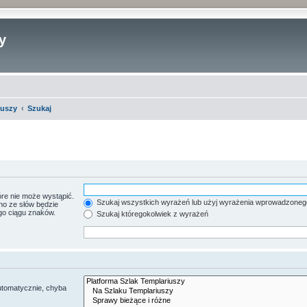
y
iuszy
Szukaj
re nie może wystąpić.
Szukaj wszystkich wyrażeń lub użyj wyrażenia wprowadzoneg
no ze słów będzie
go ciągu znaków.
Szukaj któregokolwiek z wyrażeń
utomatycznie, chyba