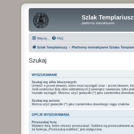
Szlak Templariusz
platformy interaktywne
Więcej…
FAQ
Szlak Templariuszy
Platformy interaktywne Szlaku Templar
Szukaj
WYSZUKIWANIE
Szukaj wg słów kluczowych:
Umieść
+
przed słowem, które musi wystąpić oraz
-
przed słowem, któ
Jeśli umieścisz listę słów oddzielonych
|
wewnątrz nawiasów, tylko jed
musiało wystąpić. Możesz użyć gwiazdki (*) jako zamiennika dowolne
Szukaj wg autora:
Można użyć gwiazdki (*) jako zamiennika dowolnego ciągu znaków.
OPCJE WYSZUKIWANIA
Przeszukaj fora:
Wybierz fora, które chcesz przeszukać. Subfora są przeszukiwane a
że funkcja „Przeszukuj subfora”, jest wyłączona.