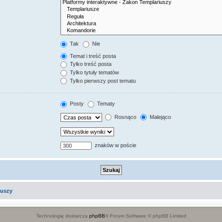
Tak
Nie
Temat i treść posta
Tylko treść posta
Tylko tytuły tematów
Tylko pierwszy post tematu
Posty
Tematy
Rosnąco
Malejąco
znaków w poście
iuszy
Technologię dostarcza
phpBB
® Forum Software © phpBB Limited