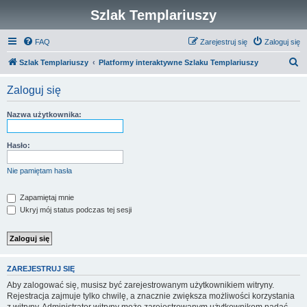
Szlak Templariuszy
FAQ
Zarejestruj się
Zaloguj się
S
Szlak Templariuszy
Platformy interaktywne Szlaku Templariuszy
z
Zaloguj się
u
k
Nazwa użytkownika:
a
j
Hasło:
Nie pamiętam hasła
Zapamiętaj mnie
Ukryj mój status podczas tej sesji
ZAREJESTRUJ SIĘ
Aby zalogować się, musisz być zarejestrowanym użytkownikiem witryny.
Rejestracja zajmuje tylko chwilę, a znacznie zwiększa możliwości korzystania
z witryny. Administrator witryny może zarejestrowanym użytkownikom nadać